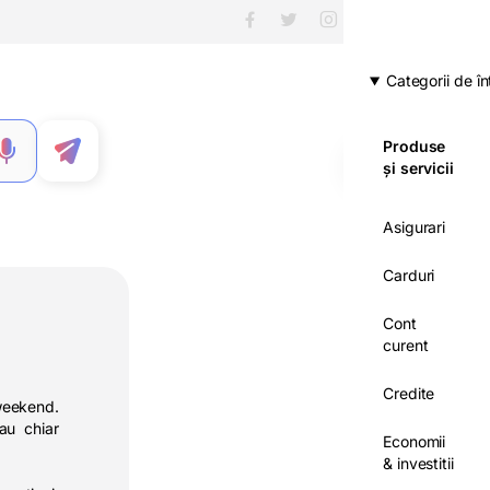
Categorii de în
Produse
MENIU
și servicii
Asigurari
Carduri
Cont
curent
Credite
 weekend.
au chiar
Economii
& investitii