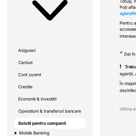
Totuși, 
Poți afl
agențiil
Pentru a
accese
interese
Asigurari
*
Dar în
Carduri
❗
⠀
Trebu
agenții,
Cont curent
În major
Credite
dezinfe
Economii & investitii
Ultima a
Operatiuni & transferuri bancare
Solutii pentru companii
Mobile Banking