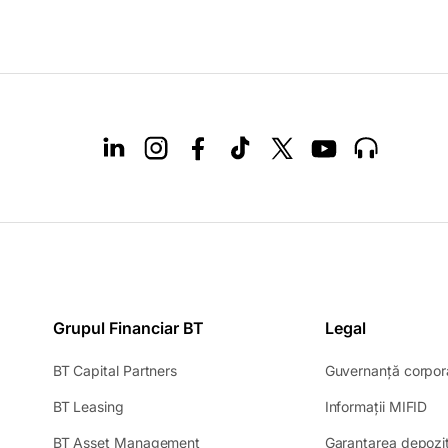
Grupul Financiar BT
Legal
-
BT Capital Partners
Guvernanță corpor
opens
-
-
BT Leasing
Informații MIFID
in
opens
op
a
-
BT Asset Management
Garantarea depozit
in
in