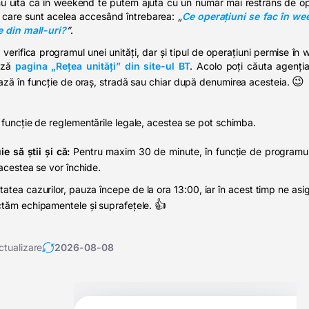
nu uita că în weekend te putem ajuta cu un număr mai restrâns de op
a care sunt acelea accesând întrebarea:
„
Ce operațiuni se fac în we
e din mall-uri?
”
.
 verifica programul unei unități, dar și tipul de operațiuni permise în
ază
pagina „Rețea unități” din site-ul BT
. Acolo poți căuta agenți
😉
ază în funcție de oraș, stradă sau chiar după denumirea acesteia.
 funcție de reglementările legale, acestea se pot schimba.
ie să știi și că:
Pentru maxim 30 de minute, în funcție de programul
 acestea se vor închide.
itatea cazurilor, pauza începe de la ora 13:00, iar în acest timp ne as
👍
ctăm echipamentele și suprafețele.
ctualizare
2026-08-08