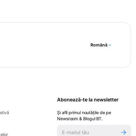
Română
Abonează-te la newsletter
-
ativă
Și afli primul noutățile de pe
opens
Newsroom & Blogul BT.
in
ens
a
-
elor