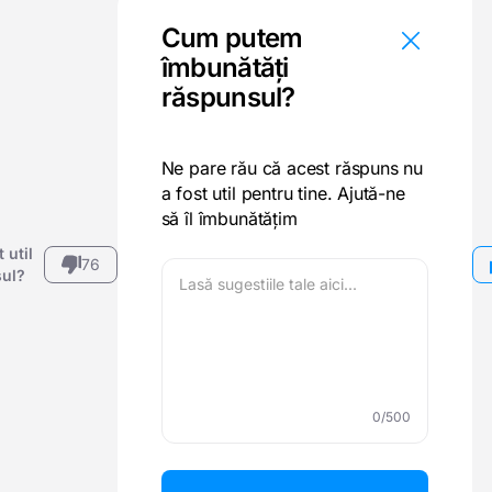
Cum putem
îmbunătăți
răspunsul?
Ne pare rău că acest răspuns nu
a fost util pentru tine. Ajută-ne
să îl îmbunătățim
 util
76
ul?
0
/500