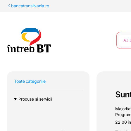
latinești
bancatransilvania.ro
кириллица
CĂUTARE
Toate categoriile
Sunt
Produse și servicii
Majorita
Program
22:00
î
n