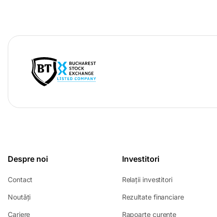
-
opens
in
a
new
tab
Despre noi
Investitori
-
-
Contact
Relații investitori
opens
opens
-
-
Noutăți
Rezultate financiare
in
in
opens
opens
a
a
-
-
Cariere
Rapoarte curente
in
in