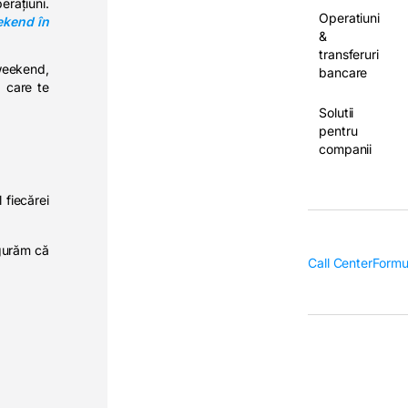
erațiuni.
Operatiuni
ekend în
&
transferuri
 weekend,
bancare
a care te
Solutii
pentru
companii
 fiecărei
igurăm că
Call Center
Formu