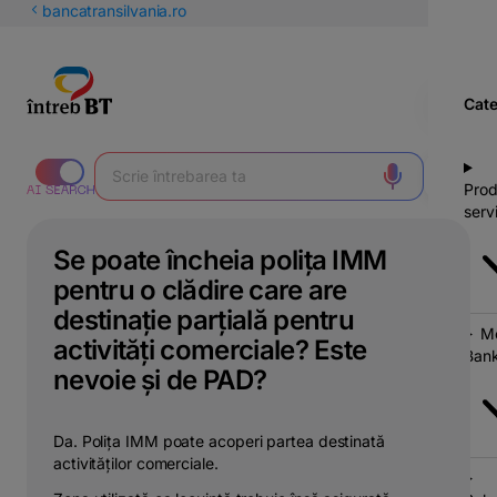
latinești
bancatransilvania.ro
кириллица
Cate
Prod
servi
Se poate încheia polița IMM
pentru o clădire care are
destinație parțială pentru
Mo
activități comerciale? Este
Bank
nevoie și de PAD?
Da. Polița IMM poate acoperi partea destinată
activităților comerciale.