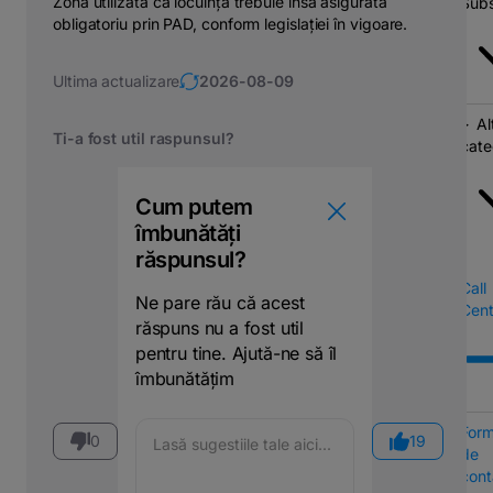
Zona utilizată ca locuință trebuie însă asigurată
Subs
obligatoriu prin PAD, conform legislației în vigoare.
Ultima actualizare
2026-08-09
Al
Ti-a fost util raspunsul?
cate
Cum putem
îmbunătăți
răspunsul?
Call
Ne pare rău că acest
Cent
răspuns nu a fost util
pentru tine. Ajută-ne să îl
îmbunătățim
Form
0
19
de
cont