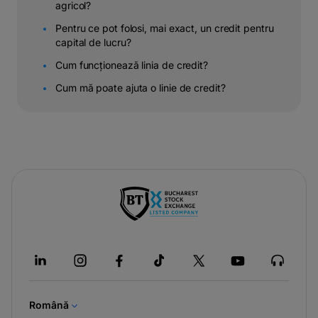
agricol?
Pentru ce pot folosi, mai exact, un credit pentru
capital de lucru?
Cum funcționează linia de credit?
Cum mă poate ajuta o linie de credit?
-
opens
in
a
new
tab
Română