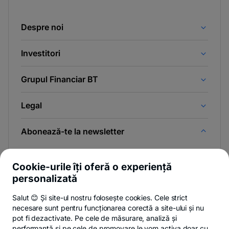
Despre noi
Investitori
Grupul Financiar BT
Legal
Abonează-te la newsletter
Și afli primul noutățile de pe Newsroom & Blogul BT.
Cookie-urile îți oferă o experiență
personalizată
Salut 😊 Și site-ul nostru folosește cookies. Cele strict
-
Poți renunța oricând,
vezi detalii
.
necesare sunt pentru funcționarea corectă a site-ului și nu
opens
in
pot fi dezactivate. Pe cele de măsurare, analiză și
a
performanță și pe cele de promovare le vom activa doar cu