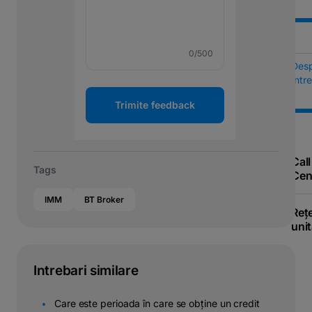
0
/500
Des
Într
Trimite feedback
Call
Tags
Cen
IMM
BT Broker
Reț
unit
Intrebari similare
Care este perioada în care se obține un credit