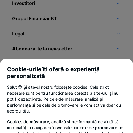
Investitori
Grupul Financiar BT
Legal
Abonează-te la newsletter
Și afli primul noutățile de pe Newsroom & Blogul BT.
Cookie-urile îți oferă o experiență
personalizată
Salut 😊 Și site-ul nostru folosește cookies. Cele strict
-
Poți renunța oricând,
vezi detalii
.
necesare sunt pentru funcționarea corectă a site-ului și nu
opens
in
pot fi dezactivate. Pe cele de măsurare, analiză și
a
performanță și pe cele de promovare le vom activa doar cu
- opens in a new tab
- opens in a new ta
-
Privacy Hub
Politica de confidențialitate
Politica de cookies
S
new
acordul tău.
tab
Cookies de
măsurare, analiză și performanță
ne ajută să
îmbunătățim navigarea în website, iar cele de
promovare
ne