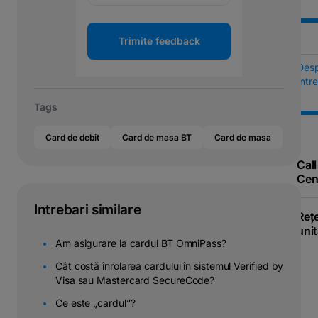
Trimite feedback
Des
Într
Tags
Card de debit
Card de masa BT
Card de masa
Call
Cen
Intrebari similare
Reț
unit
Am asigurare la cardul BT OmniPass?
Cât costă înrolarea cardului în sistemul Verified by
Visa sau Mastercard SecureCode?
Ce este „cardul”?