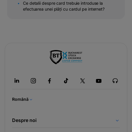
Ce detalii despre card trebuie introduse la
efectuarea unei plăți cu cardul pe internet?
-
opens
in
a
new
tab
Română
Despre noi