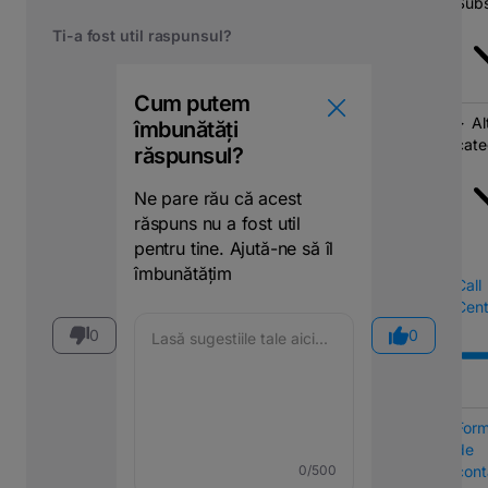
Subs
Ti-a fost util raspunsul?
Cum putem
Al
îmbunătăți
cate
răspunsul?
Ne pare rău că acest
răspuns nu a fost util
pentru tine. Ajută-ne să îl
îmbunătățim
Call
Cent
0
0
Form
de
cont
0
/500