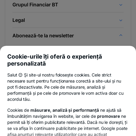
Grupul Financiar BT
Legal
Abonează-te la newsletter
Și afli primul noutățile de pe Newsroom & Blogul BT.
Cookie-urile îți oferă o experiență
personalizată
Salut 😊 Și site-ul nostru folosește cookies. Cele strict
-
Poți renunța oricând,
vezi detalii
.
necesare sunt pentru funcționarea corectă a site-ului și nu
opens
in
pot fi dezactivate. Pe cele de măsurare, analiză și
a
performanță și pe cele de promovare le vom activa doar cu
- opens in a new tab
- opens in a new ta
-
Privacy Hub
Politica de confidențialitate
Politica de cookies
S
new
acordul tău.
tab
Cookies de
măsurare, analiză și performanță
ne ajută să
îmbunătățim navigarea în website, iar cele de
promovare
ne
permit să îți oferim publicitate relevantă. Dacă nu le dorești, ți
se va afișa în continuare publicitate pe internet. Google poate
© Copyright 2026 Banca Transilvania. Toate drepturile
afișa anunțuri relevante utilizatorilor care au activat