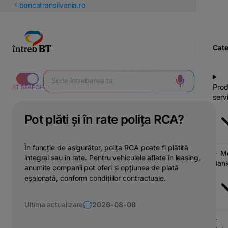
latinești
bancatransilvania.ro
кириллица
Cate
Prod
servi
Pot plăti și în rate polița RCA?
În funcție de asigurător, polița RCA poate fi plătită
Mo
integral sau în rate. Pentru vehiculele aflate în leasing,
Bank
anumite companii pot oferi și opțiunea de plată
eșalonată, conform condițiilor contractuale.
Ultima actualizare
2026-08-08