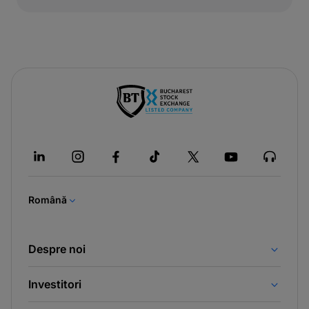
-
opens
in
a
new
tab
Română
Despre noi
Investitori