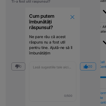
Subs
Ti-a fost util raspunsul?
Cum putem
îmbunătăți
răspunsul?
Al
cate
Ne pare rău că acest
răspuns nu a fost util
pentru tine. Ajută-ne să îl
îmbunătățim
Call
0
20
Cent
Form
0
/500
de
cont