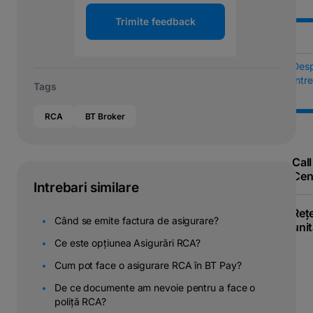
Trimite feedback
Des
Într
Tags
RCA
BT Broker
Call
Cen
Intrebari similare
Reț
Când se emite factura de asigurare?
unit
Ce este opțiunea Asigurări RCA?
Cum pot face o asigurare RCA în BT Pay?
De ce documente am nevoie pentru a face o
poliță RCA?