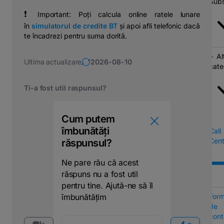
Subs
❗
⠀Important: Poți calcula online ratele lunare
în
simulatorul de credite BT
ș
i apoi afli telefonic dacă
te încadrezi pentru suma dorită.
Al
Ultima actualizare
2026-08-10
cate
Ti-a fost util raspunsul?
Cum putem
îmbunătăți
Call
Cent
răspunsul?
Ne pare rău că acest
răspuns nu a fost util
pentru tine. Ajută-ne să îl
Form
îmbunătățim
de
cont