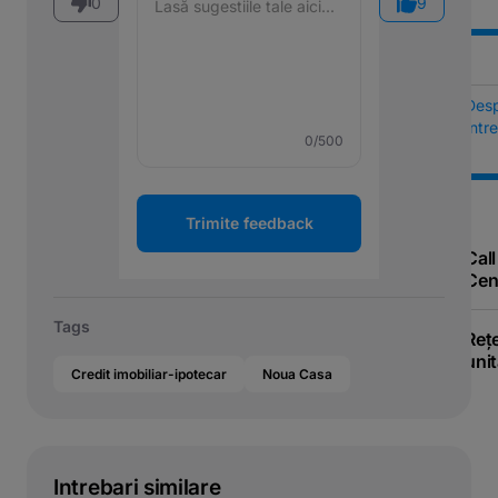
0
9
Des
Într
0
/500
Trimite feedback
Call
Cen
Tags
Reț
unit
Credit imobiliar-ipotecar
Noua Casa
Intrebari similare