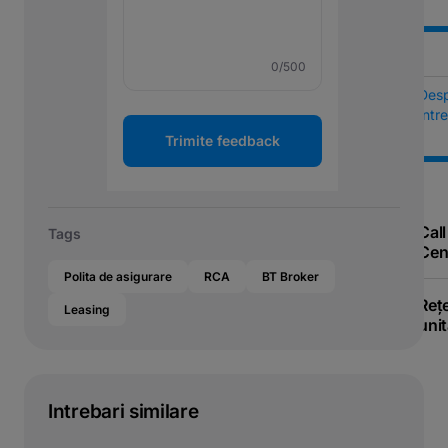
0
/500
Des
Într
Trimite feedback
Call
Tags
Cen
Polita de asigurare
RCA
BT Broker
Reț
Leasing
unit
Intrebari similare