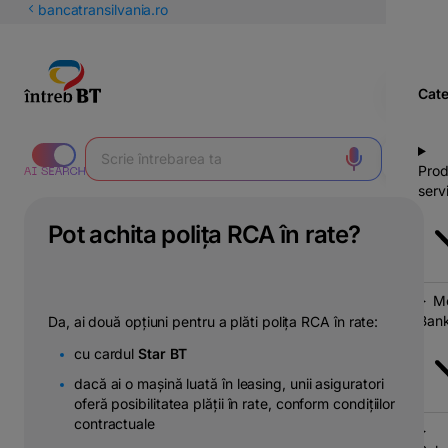
latinești
bancatransilvania.ro
кириллица
Cate
Prod
servi
Pot achita polița RCA în rate?
Mo
Bank
Da, ai două opțiuni pentru a plăti polița RCA în rate:
cu cardul
Star BT
dacă ai o mașină luată în leasing, unii asiguratori
oferă posibilitatea plății în rate, conform condițiilor
contractuale