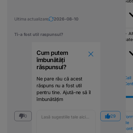
Subs
Ultima actualizare
2026-08-10
Al
Ti-a fost util raspunsul?
cate
Cum putem
îmbunătăți
răspunsul?
Call
Ne pare rău că acest
Cent
răspuns nu a fost util
pentru tine. Ajută-ne să îl
îmbunătățim
0
29
Form
de
cont