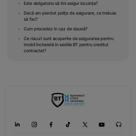
Este obligatoriu să îmi asigur locuința?
Dacă am pierdut polița de asigurare, ce trebuie
să fac?
Cum procedez în caz de daună?
Ce riscuri sunt acoperite de asigurarea pentru
imobil încheiată în sediile BT pentru creditul
contractat?
-
opens
in
a
new