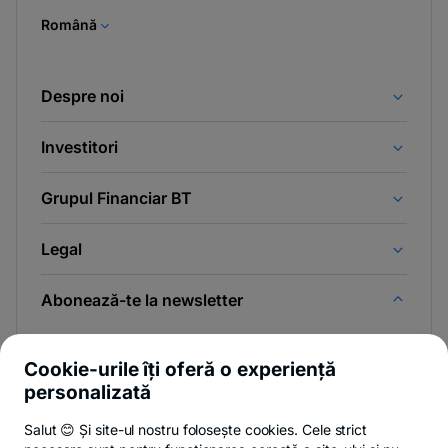
tab
Română
Despre noi
Investitori
Grupul Financiar BT
Legal
Abonează-te la newsletter
Și afli primul noutățile de pe Newsroom & Blogul BT.
Cookie-urile îți oferă o experiență
personalizată
Salut 😊 Și site-ul nostru folosește cookies. Cele strict
-
Poți renunța oricând,
vezi detalii
.