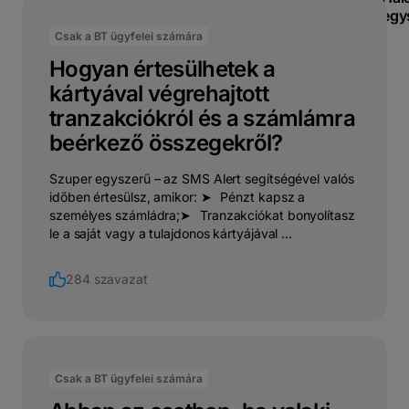
egy
Csak a BT ügyfelei számára
Hogyan értesülhetek a
kártyával végrehajtott
tranzakciókról és a számlámra
beérkező összegekről?
Szuper egyszerű – az SMS Alert segítségével valós
időben értesülsz, amikor: ➤⠀Pénzt kapsz a
személyes számládra;➤⠀Tranzakciókat bonyolítasz
le a saját vagy a tulajdonos kártyájával ...
284 szavazat
Csak a BT ügyfelei számára