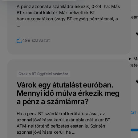
A pénz azonnal a számládra érkezik, 0-24, ha: Más
BT számláról küldték Már befizették BT
Leán
bankautomatákon (vagy BT egység pénztáránál, a
...
499 szavazat
M
kate
Csak a BT ügyfelei számára
Várok egy átutalást euróban.
Mennyi idő múlva érkezik meg
a pénz a számlámra?
Call
Ha a pénz BT számlákról kerül átutalásra, az
azonnal jóváírásra kerül, akár ablaknál, akár BT
ATM-nél történő befizetés esetén is. Szintén
azonnal jóváírásra kerül, ha ...