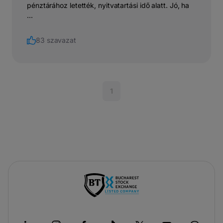
pénztárához letették, nyitvatartási idő alatt. Jó, ha
...
83 szavazat
1
-
új
lapon