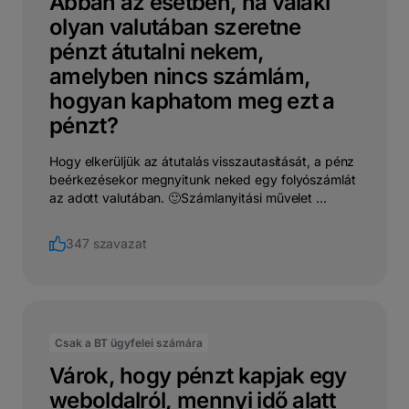
Abban az esetben, ha valaki
olyan valutában szeretne
pénzt átutalni nekem,
amelyben nincs számlám,
hogyan kaphatom meg ezt a
pénzt?
Hogy elkerüljük az átutalás visszautasítását, a pénz
beérkezésekor megnyitunk neked egy folyószámlát
az adott valutában. 🙂Számlanyitási művelet ...
347 szavazat
Csak a BT ügyfelei számára
Várok, hogy pénzt kapjak egy
weboldalról, mennyi idő alatt