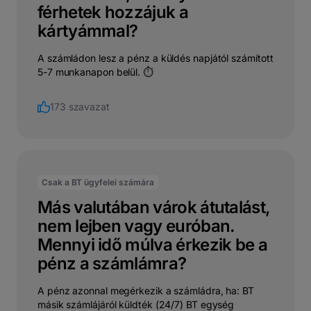
férhetek hozzájuk a
kártyámmal?
A számládon lesz a pénz a küldés napjától számított
5-7 munkanapon belül. ⏱
173 szavazat
Csak a BT ügyfelei számára
Más valutában várok átutalást,
nem lejben vagy euróban.
Mennyi idő múlva érkezik be a
pénz a számlámra?
A pénz azonnal megérkezik a számládra, ha: BT
másik számlájáról küldték (24/7) BT egység