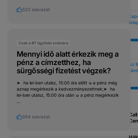
320 szavazat
Kapc
űrla
Csak a BT ügyfelei számára
Mennyi idő alatt érkezik meg a
pénz a címzetthez, ha
Az 
sürgősségi fizetést végzek?
Kérd
➤⠀ha lei-ben utalsz, 15:00 óra előtt ➭ a pénz még
aznap megérkezik a kedvezményezettnek;➤⠀ha
lei-ben utalsz, 15:00 óra után ➭ a pénz megérkezik
...
Call
364 szavazat
Cen
Hál