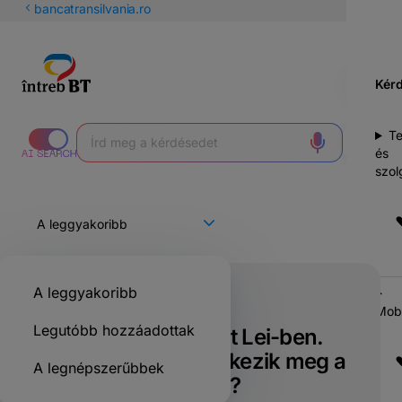
latin
bancatransilvania.ro
betűs
cirill
Kér
T
és
szol
A leggyakoribb
Csak a BT ügyfelei számára
Mobi
Legutóbb hozzáadottak
Várok egy átutalást Lei-ben.
Mennyi idő alatt érkezik meg a
A legnépszerűbbek
pénz a számlámra?