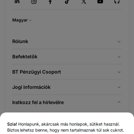
nyílik
meg
Magyar
Rólunk
Befektetők
BT Pénzügyi Csoport
Jogi információk
Iratkozz fel a hírlevélre
És az elsőként értesülsz a Newsroom & BT Blog híreiről.
Szia!
Honlapunk, akárcsak más honlapok, sütiket használ.
Biztos lehetsz benne, hogy nem tartalmaznak túl sok cukrot.