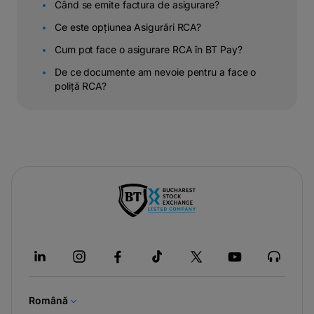
Când se emite factura de asigurare?
Ce este opțiunea Asigurări RCA?
Cum pot face o asigurare RCA în BT Pay?
De ce documente am nevoie pentru a face o
poliță RCA?
-
opens
in
a
new
tab
Română