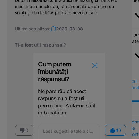
După finalizarea contractului de leasing și transferul
Subs
mașinii pe numele tău, rămânem alături de tine cu
soluții și oferte RCA potrivite nevoilor tale.
Ultima actualizare
2026-08-08
Al
cate
Ti-a fost util raspunsul?
Cum putem
îmbunătăți
răspunsul?
Call
Cent
Ne pare rău că acest
răspuns nu a fost util
pentru tine. Ajută-ne să îl
îmbunătățim
Form
de
0
40
cont