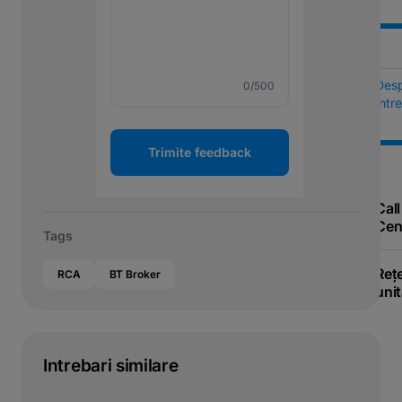
Des
0
/500
Într
Trimite feedback
Call
Cen
Tags
Reț
RCA
BT Broker
unit
Intrebari similare