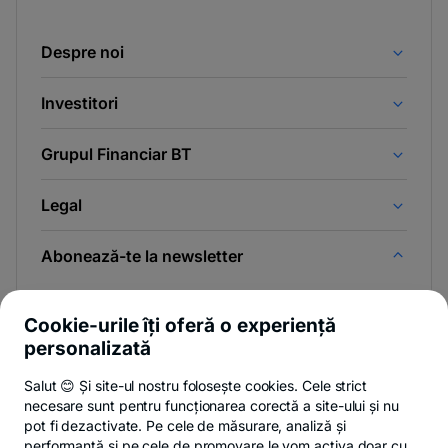
Despre noi
Investitori
Grupul Financiar BT
Legal
Abonează-te la newsletter
Și afli primul noutățile de pe Newsroom & Blogul BT.
Cookie-urile îți oferă o experiență
personalizată
Salut 😊 Și site-ul nostru folosește cookies. Cele strict
-
Poți renunța oricând,
vezi detalii
.
necesare sunt pentru funcționarea corectă a site-ului și nu
opens
in
pot fi dezactivate. Pe cele de măsurare, analiză și
a
performanță și pe cele de promovare le vom activa doar cu