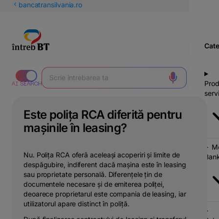
latinești
bancatransilvania.ro
кириллица
Cate
Prod
servi
Este polița RCA diferită pentru
mașinile în leasing?
Mo
Nu. Polița RCA oferă aceleași acoperiri și limite de
Bank
despăgubire, indiferent dacă mașina este în leasing
sau proprietate personală. Diferențele țin de
documentele necesare și de emiterea poliței,
deoarece proprietarul este compania de leasing, iar
utilizatorul apare distinct în poliță.