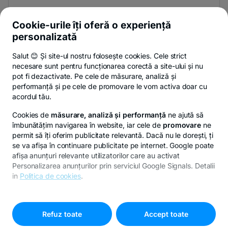
Și afli primul noutățile de pe Newsroom & Blogul BT.
Cookie-urile îți oferă o experiență
personalizată
Salut 😊 Și site-ul nostru folosește cookies. Cele strict
-
Poți renunța oricând,
vezi detalii
.
necesare sunt pentru funcționarea corectă a site-ului și nu
opens
in
pot fi dezactivate. Pe cele de măsurare, analiză și
a
performanță și pe cele de promovare le vom activa doar cu
- opens in a new tab
- opens in a new ta
-
Privacy Hub
Politica de confidențialitate
Politica de cookies
S
new
acordul tău.
tab
Cookies de
măsurare, analiză și performanță
ne ajută să
îmbunătățim navigarea în website, iar cele de
promovare
ne
permit să îți oferim publicitate relevantă. Dacă nu le dorești, ți
se va afișa în continuare publicitate pe internet. Google poate
© Copyright 2026 Banca Transilvania. Toate drepturile
afișa anunțuri relevante utilizatorilor care au activat
rezervate.
Personalizarea anunțurilor prin serviciul Google Signals. Detalii
in
Politica de cookies
.
Pentru personalizarea preferințelor selectează
"
Setari
-
cookies
"
opens
Refuz toate
Accept toate
in