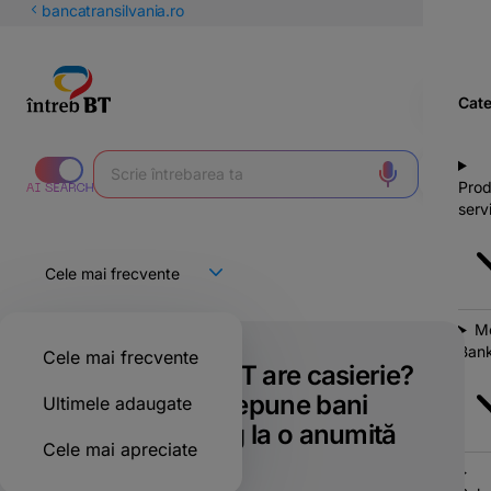
latinești
bancatransilvania.ro
кириллица
Cate
Prod
servi
Mo
Bank
Cele mai frecvente
Orice agenție BT are casierie?
Sau pentru a depune bani
Ultimele adaugate
trebuie să merg la o anumită
Cele mai apreciate
agenție?