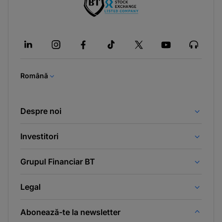
-
opens
in
a
new
tab
Română
Despre noi
Investitori
Grupul Financiar BT
Legal
Abonează-te la newsletter