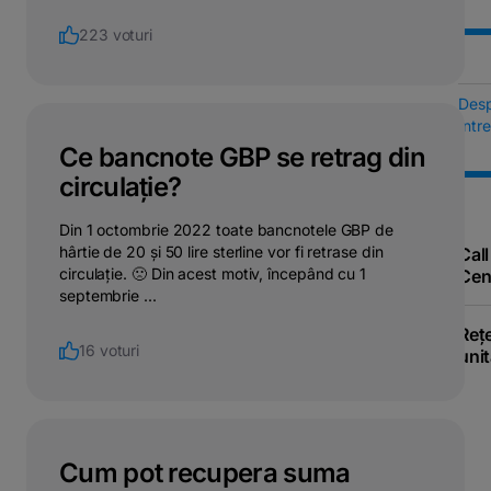
223 voturi
Des
Într
Ce bancnote GBP se retrag din
circulație?
Din 1 octombrie 2022 toate bancnotele GBP de
hârtie de 20 și 50 lire sterline vor fi retrase din
Call
circulație. 🙁 Din acest motiv, începând cu 1
Cen
septembrie ...
Reț
16 voturi
unit
Cum pot recupera suma