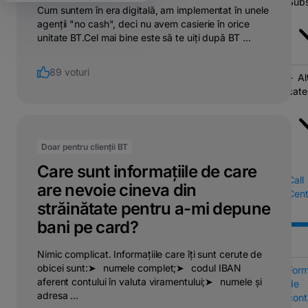
Subs
Cum suntem în era digitală, am implementat în unele
agenții "no cash", deci nu avem casierie în orice
unitate BT.Cel mai bine este să te uiți după BT ...
89 voturi
Al
cate
Doar pentru clienții BT
Care sunt informațiile de care
Call
are nevoie cineva din
Cent
străinătate pentru a-mi depune
bani pe card?
Nimic complicat. Informațiile care îți sunt cerute de
obicei sunt:➤⠀numele complet;➤⠀codul IBAN
Form
aferent contului în valuta viramentului;➤⠀numele și
de
adresa ...
cont