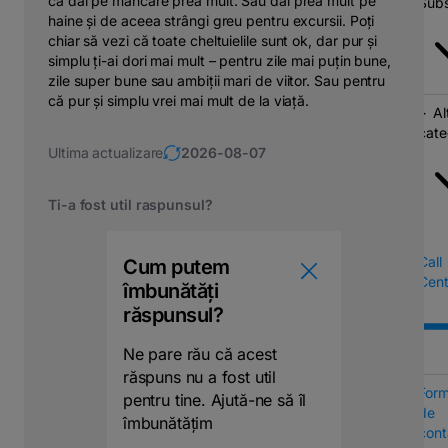
că dai pe mâncare prea mult. Sau dai prea mult pe
Subs
haine și de aceea strângi greu pentru excursii. Poți
chiar să vezi că toate cheltuielile sunt ok, dar pur și
simplu ți-ai dori mai mult – pentru zile mai puțin bune,
zile super bune sau ambiții mari de viitor. Sau pentru
că pur și simplu vrei mai mult de la viață.
Al
cate
Ultima actualizare
2026-08-07
Ti-a fost util raspunsul?
Call
Cum putem
Cent
îmbunătăți
răspunsul?
Ne pare rău că acest
răspuns nu a fost util
Form
pentru tine. Ajută-ne să îl
de
îmbunătățim
cont