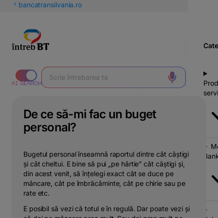
latinești
bancatransilvania.ro
кириллица
Cate
Prod
servi
De ce să-mi fac un buget
personal?
Mo
Bugetul personal înseamnă raportul dintre cât câștigi
Bank
și cât cheltui. E bine să pui „pe hârtie” cât câștigi și,
din acest venit, să înțelegi exact cât se duce pe
mâncare, cât pe îmbrăcăminte, cât pe chirie sau pe
rate etc.
E posibil să vezi că totul e în regulă. Dar poate vezi și