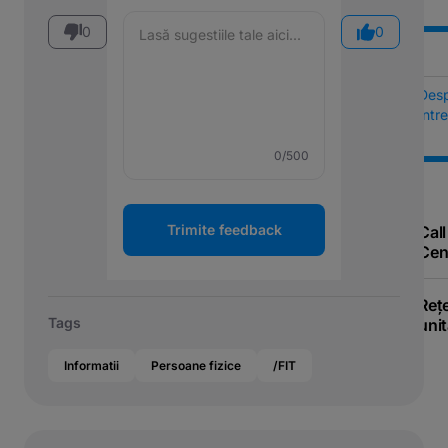
0
0
Des
Într
0
/500
Trimite feedback
Call
Cen
Reț
Tags
unit
Informatii
Persoane fizice
/FIT