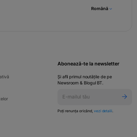
Română
Abonează-te la newsletter
-
ativă
Și afli primul noutățile de pe
opens
Newsroom & Blogul BT.
in
ens
a
-
elor
new
opens
tab
in
-
Poți renunța oricând,
vezi detalii
.
w
opens
a
in
new
a
tab
new
tab