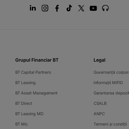
Grupul Financiar BT
Legal
-
BT Capital Partners
Guvernanță corpor
opens
-
-
BT Leasing
Informații MIFID
in
opens
op
a
-
BT Asset Management
Garantarea depozit
in
in
new
opens
a
a
tab
-
-
BT Direct
CSALB
in
new
ne
opens
opens
a
tab
tab
-
-
BT Leasing MD
ANPC
in
in
new
opens
opens
a
a
tab
-
-
BT Mic
Termeni și condiții
in
in
new
new