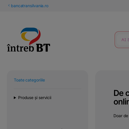
latinești
bancatransilvania.ro
кириллица
CĂUTARE
Toate categoriile
De c
Produse și servicii
onli
Doar de 