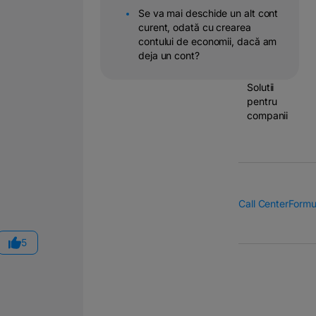
Se va mai deschide un alt cont
Operatiuni
curent, odată cu crearea
&
contului de economii, dacă am
transferuri
deja un cont?
bancare
Solutii
pentru
companii
Call Center
Formu
5