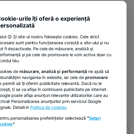
pens
-
ente utile
n
opens
-
sure Policy
in
ookie-urile îți oferă o experiență
ew
opens
a
ab
ersonalizată
-
anii
in
new
opens
a
tab
alut 😊 Și site-ul nostru folosește cookies. Cele strict
in
new
ecesare sunt pentru funcționarea corectă a site-ului și nu
a
tab
-
nzi
ot fi dezactivate. Pe cele de măsurare, analiză și
new
opens
erformanță și pe cele de promovare le vom activa doar cu
tab
in
cordul tău.
a
ookies de
măsurare, analiză și performanță
ne ajută să
new
mbunătățim navigarea în website, iar cele de
promovare
tab
e permit să îți oferim publicitate relevantă. Dacă nu le
orești, ți se va afișa în continuare publicitate pe internet.
- opens in a new tab
- opens in a new tab
r GDPR
Opțiuni de marketing
oogle poate afișa anunțuri relevante utilizatorilor care au
ctivat Personalizarea anunțurilor prin serviciul Google
ignals. Detalii in
Politica de cookies
.
entru personalizarea preferințelor selectează
"
Setari
ookies
"