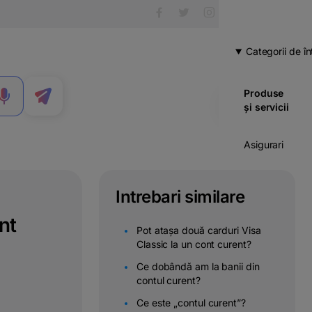
Categorii de în
Produse
MENIU
și servicii
Asigurari
Carduri
Intrebari similare
Cont
nt
curent
Pot atașa două carduri Visa
Classic la un cont curent?
Credite
Ce dobândă am la banii din
contul curent?
Economii
& investitii
Ce este „contul curent”?