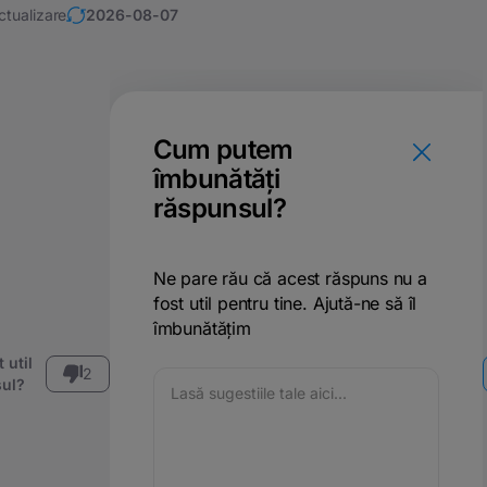
ctualizare
2026-08-07
Cum putem
îmbunătăți
răspunsul?
Ne pare rău că acest răspuns nu a
fost util pentru tine. Ajută-ne să îl
îmbunătățim
 util
2
ul?