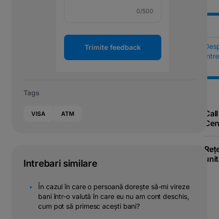
0
/500
Des
Trimite feedback
Într
Tags
Call
VISA
ATM
Cen
Reț
unit
Intrebari similare
În cazul în care o persoană dorește să-mi vireze
bani într-o valută în care eu nu am cont deschis,
cum pot să primesc acești bani?