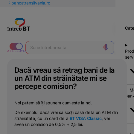
latinești
bancatransilvania.ro
кириллица
Cate
Prod
servi
Dacă vreau să retrag bani de la
un ATM din străinătate mi se
percepe comision?
Mo
Bank
Noi putem să îți spunem cum este la noi.
De exemplu, dacă vrei să scoți cash de la un ATM din
străinătate, cu un card de la
BT VISA Classic
, vei
avea un comision de 0,5% + 2,5 lei.