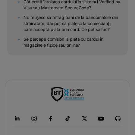
Cât costă înrolarea cardului în sistemul Verified by
Visa sau Mastercard SecureCode?
Nu reușesc să retrag bani de la bancomatele din
străinătate, dar pot să plătesc la comercianții
care acceptă plata prin card. Ce pot să fac?
Se percepe comision la plata cu cardul în
magazinele fizice sau online?
-
opens
in
a
new
tab