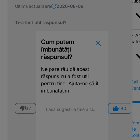
Subs
Ultima actualizare
2026-08-09
Ti-a fost util raspunsul?
Al
Cum putem
cate
îmbunătăți
răspunsul?
Ne pare rău că acest
răspuns nu a fost util
Call
pentru tine. Ajută-ne să îl
Cent
îmbunătățim
37
140
Form
de
cont