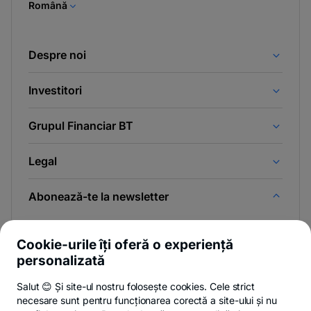
Română
Despre noi
Investitori
Grupul Financiar BT
Legal
Abonează-te la newsletter
Și afli primul noutățile de pe Newsroom & Blogul BT.
Cookie-urile îți oferă o experiență
personalizată
Salut 😊 Și site-ul nostru folosește cookies. Cele strict
-
Poți renunța oricând,
vezi detalii
.
necesare sunt pentru funcționarea corectă a site-ului și nu
opens