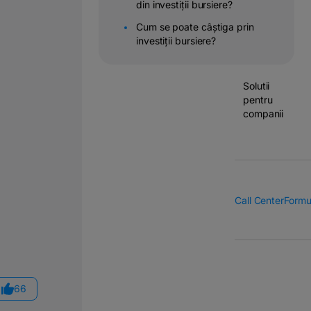
din investiții bursiere?
Operatiuni
Cum se poate câștiga prin
&
investiții bursiere?
transferuri
bancare
Solutii
pentru
companii
Call Center
Formu
66