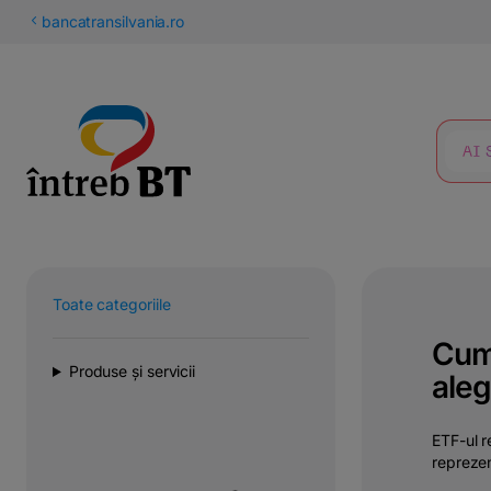
latinești
bancatransilvania.ro
кириллица
CĂUTARE
Toate categoriile
Cum 
Produse și servicii
ale
ETF-ul r
reprezen