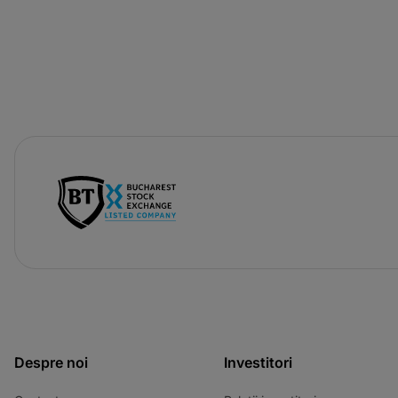
-
opens
in
a
new
tab
Despre noi
Investitori