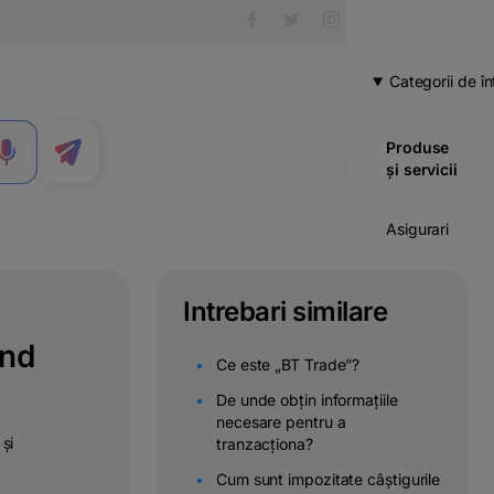
Categorii de în
Produse
MENIU
și servicii
Asigurari
Carduri
Intrebari similare
Cont
ând
curent
Ce este „BT Trade”?
Credite
De unde obțin informațiile
necesare pentru a
 și
tranzacționa?
Economii
& investitii
Cum sunt impozitate câștigurile