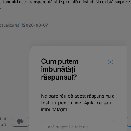
a fondului este transparentă și disponibilă oricând. Nu există surprize
.
ctualizare
2026-08-07
Cum putem
îmbunătăți
răspunsul?
Ne pare rău că acest răspuns nu a
fost util pentru tine. Ajută-ne să îl
îmbunătățim
 util
0
ul?