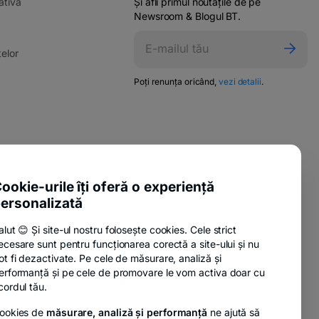
-
ativă
Și afli primul noutățile de pe
opens
Newsroom & Blogul BT.
in
ens
a
-
elor
new
opens
tab
in
-
Poți renunța oricând,
vezi detalii
.
w
opens
a
in
new
a
tab
new
tab
pens
-
ente utile
n
opens
-
sure Policy
in
ookie-urile îți oferă o experiență
ew
opens
a
ab
ersonalizată
-
anii
in
new
opens
a
tab
alut 😊 Și site-ul nostru folosește cookies. Cele strict
in
new
ecesare sunt pentru funcționarea corectă a site-ului și nu
a
tab
-
nzi
ot fi dezactivate. Pe cele de măsurare, analiză și
new
opens
erformanță și pe cele de promovare le vom activa doar cu
tab
in
cordul tău.
a
ookies de
măsurare, analiză și performanță
ne ajută să
new