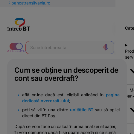
latinești
bancatransilvania.ro
кириллица
Cate
Prod
servi
Cum se obține un descoperit de
cont sau overdraft?
Mo
află online dacă ești eligibil aplicând în
pagina
Bank
dedicată overdraft-ului
;
poți să vii în una dintre
unitățile BT
sau să aplici
direct din BT Pay.
După ce vom face un calcul în urma analizei situației,
îți vom comunica dacă ți se poate acorda și ce sumă