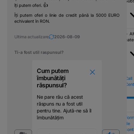
Subs
👍
îți putem oferi.
Îți putem oferi o linie de credit până la 5000 EURO
echivalent în RON.
Al
Ultima actualizare
2026-08-09
cate
Ti-a fost util raspunsul?
Cum putem
îmbunătăți
Call
răspunsul?
Cent
Ne pare rău că acest
răspuns nu a fost util
pentru tine. Ajută-ne să îl
îmbunătățim
Form
de
cont