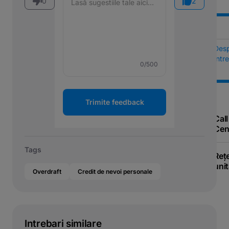
0
2
Des
Într
0
/500
Trimite feedback
Call
Cen
Tags
Reț
unit
Overdraft
Credit de nevoi personale
Intrebari similare