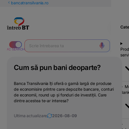
latinești
bancatransilvania.ro
кириллица
Cate
Prod
servi
Cum să pun bani deoparte?
Banca Transilvania îți oferă o gamă largă de produse
Mo
de economisire printre care depozite bancare, conturi
Bank
de economii, round up și fonduri de investiții. Care
dintre acestea te-ar interesa?
Ultima actualizare
2026-08-09