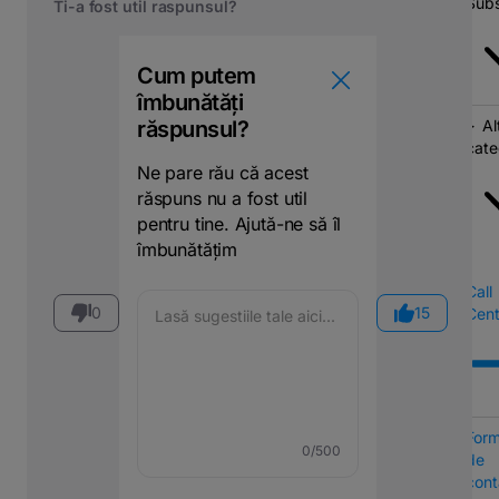
Subs
Ti-a fost util raspunsul?
Cum putem
îmbunătăți
răspunsul?
Al
cate
Ne pare rău că acest
răspuns nu a fost util
pentru tine. Ajută-ne să îl
îmbunătățim
Call
0
15
Cent
Form
0
/500
de
cont