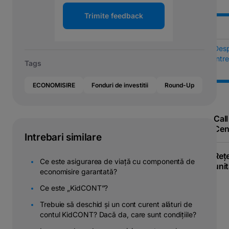
Trimite feedback
Des
Într
Tags
ECONOMISIRE
Fonduri de investitii
Round-Up
Call
Cen
Intrebari similare
Reț
Ce este asigurarea de viață cu componentă de
unit
economisire garantată?
Ce este „KidCONT”?
Trebuie să deschid și un cont curent alături de
contul KidCONT? Dacă da, care sunt condițiile?