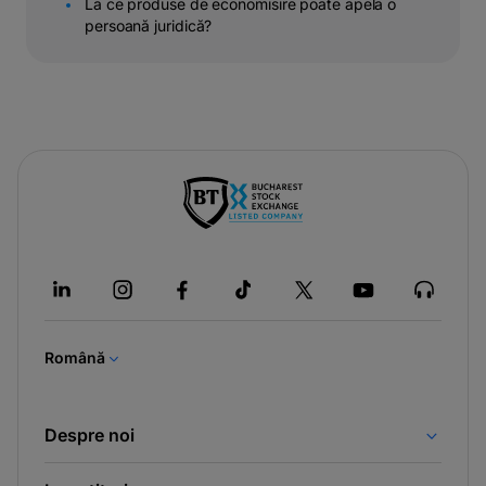
La ce produse de economisire poate apela o
persoană juridică?
-
opens
in
a
new
tab
Română
Despre noi