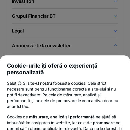
Investitori
Grupul Financiar BT
Legal
Abonează-te la newsletter
Și afli primul noutățile de pe Newsroom & Blogul BT.
Cookie-urile îți oferă o experiență
personalizată
Salut 😊 Și site-ul nostru folosește cookies. Cele strict
-
Poți renunța oricând,
vezi detalii
.
necesare sunt pentru funcționarea corectă a site-ului și nu
opens
in
pot fi dezactivate. Pe cele de măsurare, analiză și
a
performanță și pe cele de promovare le vom activa doar cu
- opens in a new tab
- opens in a new ta
-
Privacy Hub
Politica de confidențialitate
Politica de cookies
S
new
acordul tău.
tab
Cookies de
măsurare, analiză și performanță
ne ajută să
îmbunătățim navigarea în website, iar cele de
promovare
ne
permit să îți oferim publicitate relevantă. Dacă nu le dorești, ți