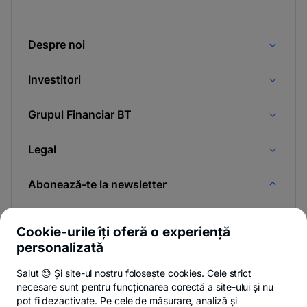
Despre noi
Investitori
Grupul Financiar BT
Legal
Abonează-te la newsletter
Și afli primul noutățile de pe Newsroom & Blogul BT.
Cookie-urile îți oferă o experiență
personalizată
Salut 😊 Și site-ul nostru folosește cookies. Cele strict
-
Poți renunța oricând,
vezi detalii
.
necesare sunt pentru funcționarea corectă a site-ului și nu
opens
in
pot fi dezactivate. Pe cele de măsurare, analiză și