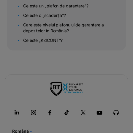
Ce este un „plafon de garantare”?
Ce este o „scadență”?
Care este nivelul plafonului de garantare a
depozitelor în România?
Ce este „KidCONT”?
-
opens
in
a
new
tab
Română