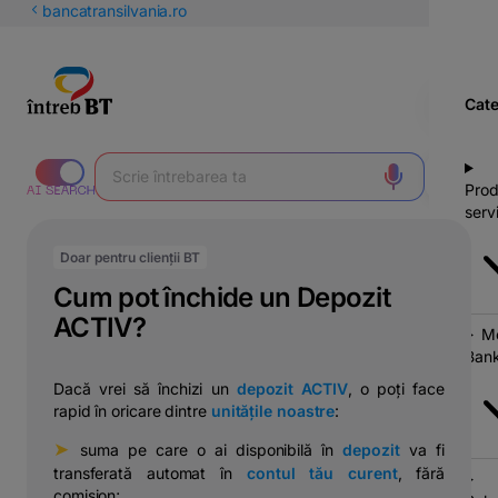
latinești
bancatransilvania.ro
кириллица
Cate
Prod
servi
Doar pentru clienții BT
Cum pot închide un Depozit
ACTIV?
Mo
Bank
Dacă vrei să închizi un
depozit ACTIV
, o poți face
rapid în oricare dintre
unitățile noastre
:
➤
⠀suma pe care o ai disponibilă în
depozit
va fi
transferată automat în
contul tău curent
, fără
comision;