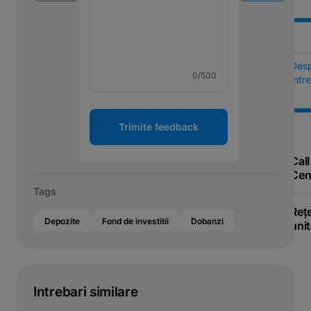
Des
0
/500
Într
Trimite feedback
Call
Cen
Tags
Reț
Depozite
Fond de investitii
Dobanzi
unit
Intrebari similare