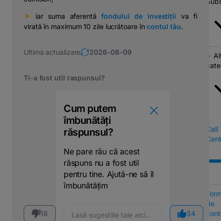
Subs
➤
⠀
iar suma aferentă
fondului de investiții
va fi
virată în maximum 10 zile lucrătoare în
contul tău
.
Ultima actualizare
2026-08-09
Al
cate
Ti-a fost util raspunsul?
Cum putem
îmbunătăți
Call
răspunsul?
Cent
Ne pare rău că acest
răspuns nu a fost util
pentru tine. Ajută-ne să îl
îmbunătățim
Form
de
18
34
cont