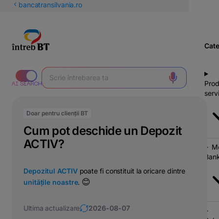
latinești
bancatransilvania.ro
кириллица
Cate
Prod
servi
Doar pentru clienții BT
Cum pot deschide un Depozit
ACTIV?
Mo
Bank
Depozitul ACTIV
poate fi constituit la oricare dintre
😊
unitățile noastre
.
Ultima actualizare
2026-08-07