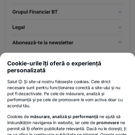
Grupul Financiar BT
Legal
Abonează-te la newsletter
Și afli primul noutățile de pe Newsroom & Blogul BT.
Cookie-urile îți oferă o experiență
personalizată
Salut 😊 Și site-ul nostru folosește cookies. Cele strict
-
Poți renunța oricând,
vezi detalii
.
necesare sunt pentru funcționarea corectă a site-ului și nu
opens
in
pot fi dezactivate. Pe cele de măsurare, analiză și
a
performanță și pe cele de promovare le vom activa doar cu
- opens in a new tab
- opens in a new ta
-
Privacy Hub
Politica de confidențialitate
Politica de cookies
S
new
acordul tău.
tab
Cookies de
măsurare, analiză și performanță
ne ajută să
îmbunătățim navigarea în website, iar cele de
promovare
ne
permit să îți oferim publicitate relevantă. Dacă nu le dorești, ți
se va afișa în continuare publicitate pe internet. Google poate