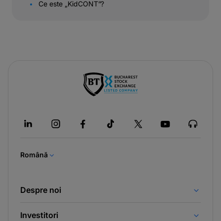
Ce este „KidCONT”?
-
opens
in
a
new
tab
Română
Despre noi
Investitori