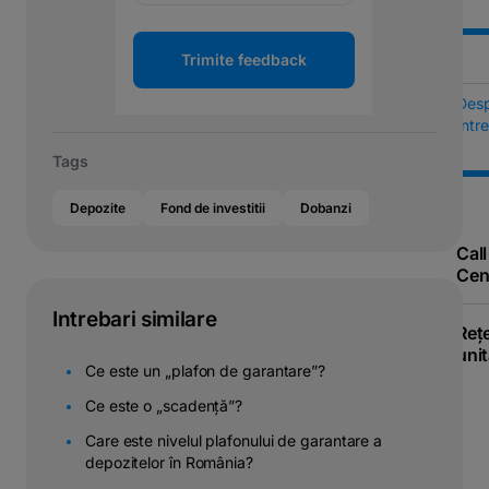
Trimite feedback
Des
Într
Tags
Depozite
Fond de investitii
Dobanzi
Call
Cen
Intrebari similare
Reț
unit
Ce este un „plafon de garantare”?
Ce este o „scadență”?
Care este nivelul plafonului de garantare a
depozitelor în România?