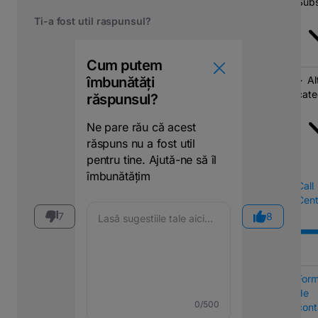
Subs
Ti-a fost util raspunsul?
Cum putem
îmbunătăți
Al
cate
răspunsul?
Ne pare rău că acest
răspuns nu a fost util
pentru tine. Ajută-ne să îl
îmbunătățim
Call
Cent
7
8
Form
de
0
/500
cont