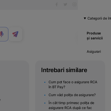
Categorii de în
Produse
MENIU
și servicii
Asigurari
Carduri
Intrebari similare
Cont
curent
Cum pot face o asigurare RCA
în BT Pay?
Credite
Cum văd polița de asigurare?
e
Economii
În cât timp primesc polița de
& investitii
asigurare RCA după ce fac