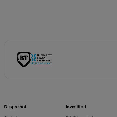
-
opens
in
a
new
tab
Despre noi
Investitori