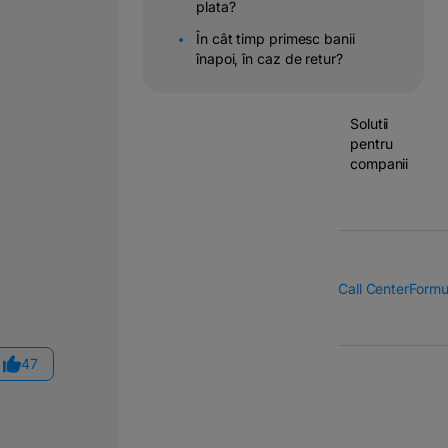
plata?
Operatiuni
În cât timp primesc banii
&
înapoi, în caz de retur?
transferuri
bancare
Solutii
pentru
companii
Call Center
Formu
47