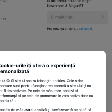
-
ativă
Și afli primul noutățile de pe
opens
Newsroom & Blogul BT.
in
ens
a
-
elor
new
opens
tab
in
-
Poți renunța oricând,
vezi detalii
.
w
opens
a
in
new
a
tab
new
tab
pens
-
ente utile
n
opens
-
sure Policy
in
ookie-urile îți oferă o experiență
ew
opens
a
ab
ersonalizată
-
anii
in
new
opens
a
tab
alut 😊 Și site-ul nostru folosește cookies. Cele strict
in
new
ecesare sunt pentru funcționarea corectă a site-ului și nu
a
tab
-
nzi
ot fi dezactivate. Pe cele de măsurare, analiză și
new
opens
erformanță și pe cele de promovare le vom activa doar cu
tab
in
cordul tău.
a
ookies de
măsurare, analiză și performanță
ne ajută să
new