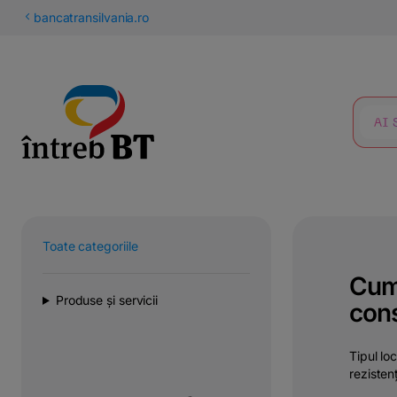
latinești
bancatransilvania.ro
кириллица
CĂUTARE
Toate categoriile
Cum 
Produse și servicii
cons
Tipul loc
rezisten