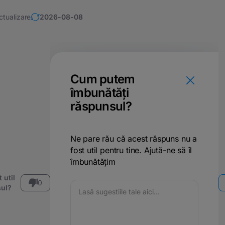
ctualizare
2026-08-08
Cum putem
îmbunătăți
răspunsul?
Ne pare rău că acest răspuns nu a
fost util pentru tine. Ajută-ne să îl
îmbunătățim
 util
0
ul?