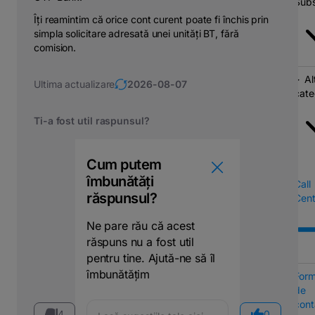
Subs
Îți reamintim că orice cont curent poate fi închis prin
simpla solicitare adresată unei unități BT, fără
comision.
Al
Ultima actualizare
2026-08-07
cate
Ti-a fost util raspunsul?
Cum putem
îmbunătăți
Call
răspunsul?
Cent
Ne pare rău că acest
răspuns nu a fost util
pentru tine. Ajută-ne să îl
îmbunătățim
Form
de
cont
4
0