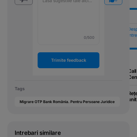
Des
Într
0
/500
Trimite feedback
Call
Cen
Tags
Reț
unit
Migrare OTP Bank România. Pentru Persoane Juridice
Intrebari similare