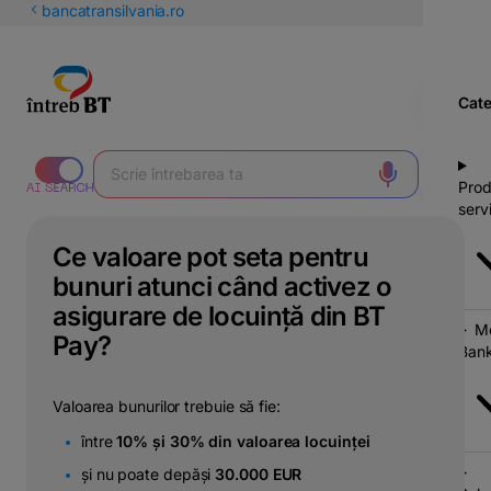
latinești
bancatransilvania.ro
кириллица
Cate
Prod
servi
Ce valoare pot seta pentru
bunuri atunci când activez o
asigurare de locuință din BT
Mo
Pay?
Bank
Valoarea bunurilor trebuie să fie:
între
10% și 30% din valoarea locuinței
și nu poate depăși
30.000 EUR