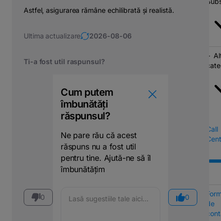
Subs
Astfel, asigurarea rămâne echilibrată și realistă.
Ultima actualizare
2026-08-06
Al
Ti-a fost util raspunsul?
cate
Cum putem
îmbunătăți
răspunsul?
Call
Ne pare rău că acest
Cent
răspuns nu a fost util
pentru tine. Ajută-ne să îl
îmbunătățim
Form
0
0
de
cont