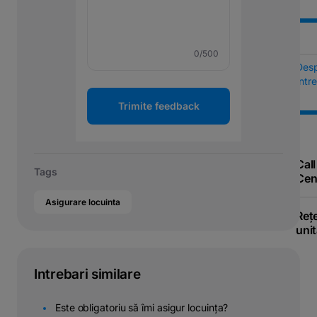
0
/500
Des
Într
Trimite feedback
Call
Tags
Cen
Asigurare locuinta
Reț
unit
Intrebari similare
Este obligatoriu să îmi asigur locuința?