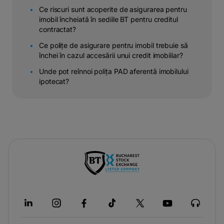
Ce riscuri sunt acoperite de asigurarea pentru
imobil încheiată în sediile BT pentru creditul
contractat?
Ce polițe de asigurare pentru imobil trebuie să
închei în cazul accesării unui credit imobiliar?
Unde pot reînnoi polița PAD aferentă imobilului
ipotecat?
-
opens
in
a
new