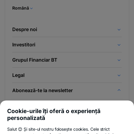
tab
Română
Despre noi
Investitori
Grupul Financiar BT
Legal
Abonează-te la newsletter
Și afli primul noutățile de pe Newsroom & Blogul BT.
Cookie-urile îți oferă o experiență
personalizată
Salut 😊 Și site-ul nostru folosește cookies. Cele strict
-
Poți renunța oricând,
vezi detalii
.