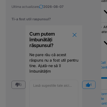
Subs
Ultima actualizare
2026-08-07
Ti-a fost util raspunsul?
Al
cate
Cum putem
îmbunătăți
răspunsul?
Ne pare rău că acest
răspuns nu a fost util pentru
Call
tine. Ajută-ne să îl
Cent
îmbunătățim
0
1
Form
de
cont