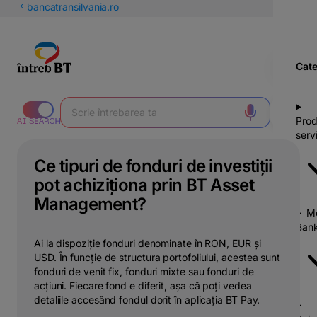
latinești
bancatransilvania.ro
кириллица
Cate
Prod
servi
Ce tipuri de fonduri de investiții
pot achiziționa prin BT Asset
Management?
Mo
Bank
Ai la dispoziție fonduri denominate în RON, EUR și
USD. În funcție de structura portofoliului, acestea sunt
fonduri de venit fix, fonduri mixte sau fonduri de
acțiuni. Fiecare fond e diferit, așa că poți vedea
detaliile accesând fondul dorit în aplicația BT Pay.