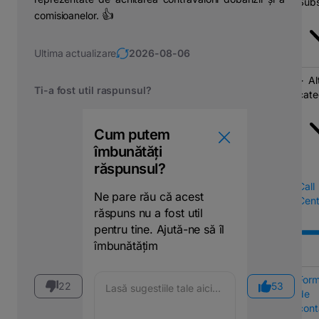
Subs
👍
comisioanelor.
Ultima actualizare
2026-08-06
Al
Ti-a fost util raspunsul?
cate
Cum putem
îmbunătăți
răspunsul?
Call
Ne pare rău că acest
Cent
răspuns nu a fost util
pentru tine. Ajută-ne să îl
îmbunătățim
Form
22
53
de
cont