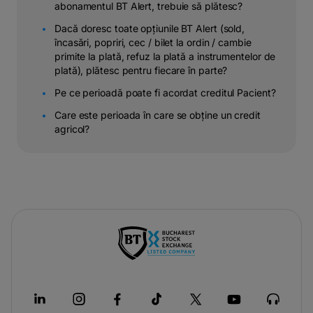
abonamentul BT Alert, trebuie să plătesc?
Dacă doresc toate opțiunile BT Alert (sold,
încasări, popriri, cec / bilet la ordin / cambie
primite la plată, refuz la plată a instrumentelor de
plată), plătesc pentru fiecare în parte?
Pe ce perioadă poate fi acordat creditul Pacient?
Care este perioada în care se obține un credit
agricol?
-
opens
in
a