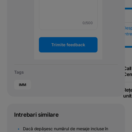
0
/500
Des
Într
Trimite feedback
Call
Tags
Cen
IMM
Reț
unit
Intrebari similare
Dacă depășesc numărul de mesaje incluse în