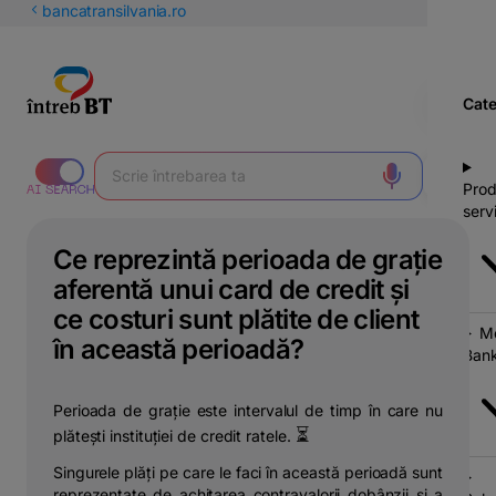
latinești
bancatransilvania.ro
кириллица
Cate
Prod
servi
Ce reprezintă perioada de grație
aferentă unui card de credit și
ce costuri sunt plătite de client
Mo
în această perioadă?
Bank
Perioada de grație este intervalul de timp în care nu
⏳
plătești instituției de credit ratele.
Singurele plăți pe care le faci în această perioadă sunt
reprezentate de achitarea contravalorii dobânzii și a