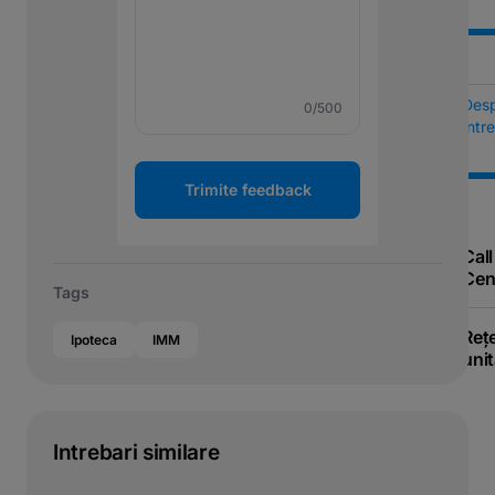
Des
0
/500
Într
Trimite feedback
Call
Cen
Tags
Reț
Ipoteca
IMM
unit
Intrebari similare