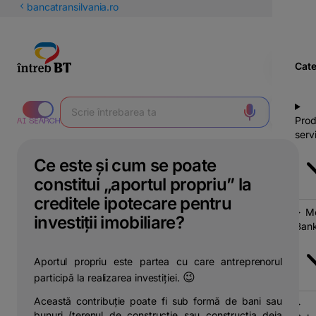
latinești
bancatransilvania.ro
кириллица
Cate
Prod
servi
Ce este și cum se poate
constitui „aportul propriu” la
creditele ipotecare pentru
Mo
investiții imobiliare?
Bank
Aportul propriu este partea cu care antreprenorul
😉
participă la realizarea investiției.
Această contribuție poate fi sub formă de bani sau
bunuri (terenul de construcție sau construcția deja