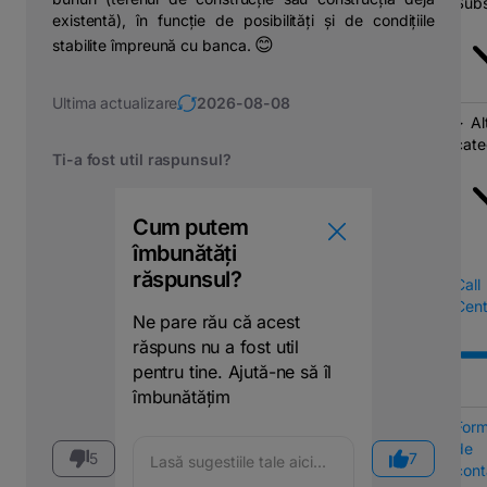
Subs
existentă), în funcție de posibilități și de condițiile
😊
stabilite împreună cu banca.
Ultima actualizare
2026-08-08
Al
cate
Ti-a fost util raspunsul?
Cum putem
îmbunătăți
răspunsul?
Call
Cent
Ne pare rău că acest
răspuns nu a fost util
pentru tine. Ajută-ne să îl
îmbunătățim
Form
de
5
7
cont