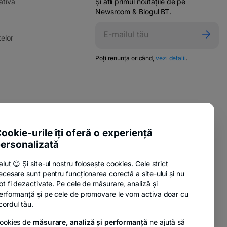
-
ativă
Și afli primul noutățile de pe
opens
Newsroom & Blogul BT.
in
ens
a
-
elor
new
opens
tab
in
-
Poți renunța oricând,
vezi detalii
.
w
opens
a
in
new
a
tab
new
tab
pens
-
ente utile
n
opens
-
sure Policy
in
ookie-urile îți oferă o experiență
ew
opens
a
ab
ersonalizată
-
anii
in
new
opens
a
tab
alut 😊 Și site-ul nostru folosește cookies. Cele strict
in
new
ecesare sunt pentru funcționarea corectă a site-ului și nu
a
tab
-
nzi
ot fi dezactivate. Pe cele de măsurare, analiză și
new
opens
erformanță și pe cele de promovare le vom activa doar cu
tab
in
cordul tău.
a
ookies de
măsurare, analiză și performanță
ne ajută să
new