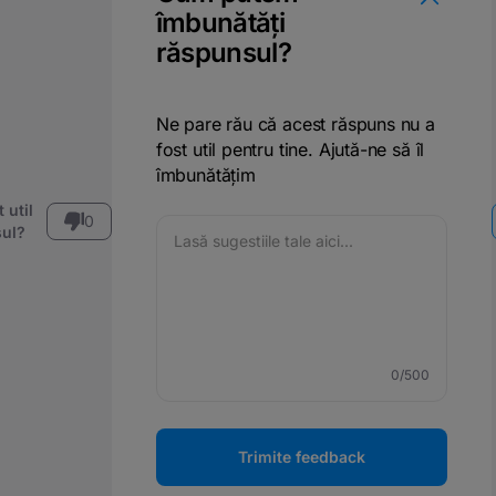
îmbunătăți
răspunsul?
Ne pare rău că acest răspuns nu a
fost util pentru tine. Ajută-ne să îl
îmbunătățim
 util
0
ul?
0
/500
Trimite feedback