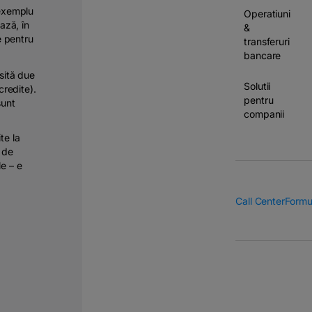
 exemplu
Operatiuni
ază, în
&
e pentru
transferuri
bancare
esită due
Solutii
credite).
pentru
sunt
companii
te la
i de
le – e
Call Center
Formu