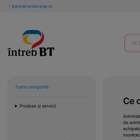
latinești
bancatransilvania.ro
кириллица
CĂUTARE
Toate categoriile
Ce c
Produse și servicii
Administ
de admin
echipelo
monitori