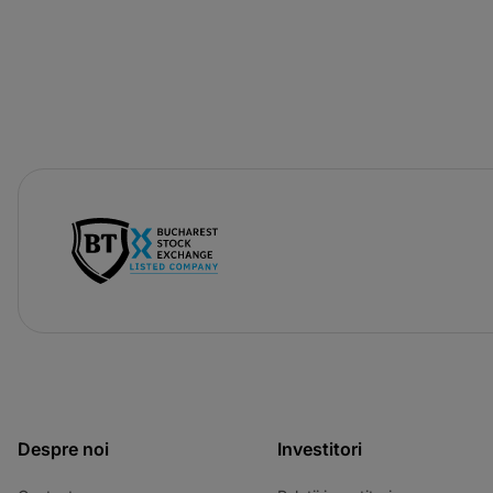
-
opens
in
a
new
tab
Despre noi
Investitori