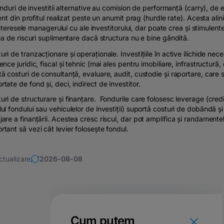
nduri de investitii alternative au comision de performanță (carry), de
nt din profitul realizat peste un anumit prag (hurdle rate). Acesta alini
interesele managerului cu ale investitorului, dar poate crea și stimulent
 de riscuri suplimentare dacă structura nu e bine gândită.
uri de tranzacționare și operaționale. Investițiile în active ilichide nec
gence juridic, fiscal și tehnic (mai ales pentru imobiliare, infrastructură, 
tă costuri de consultanță, evaluare, audit, custodie și raportare, care 
rtate de fond și, deci, indirect de investitor.
uri de structurare și finanțare. Fondurile care folosesc leverage (credi
lul fondului sau vehiculelor de investiții) suportă costuri de dobândă ș
jare a finanțării. Acestea cresc riscul, dar pot amplifica și randamente
rtant să vezi cât levier folosește fondul.
ctualizare
2026-08-08
Cum putem