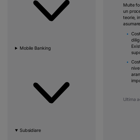
Multe fo
un proce
teorie, 
asumarea
Cost
dili
Exis
Mobile Banking
supo
Cost
nive
aran
impo
Ultima a
Subsidiare