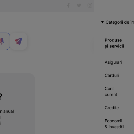
Categorii de în
Produse
MENIU
și servicii
Asigurari
Carduri
Cont
?
curent
Credite
on anual
l
Economii
i
& investitii