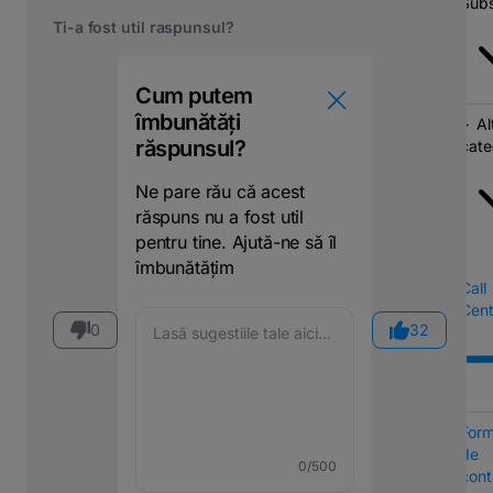
Subs
Ti-a fost util raspunsul?
Cum putem
îmbunătăți
Al
răspunsul?
cate
Ne pare rău că acest
răspuns nu a fost util
pentru tine. Ajută-ne să îl
îmbunătățim
Call
Cent
0
32
Form
de
0
/500
cont