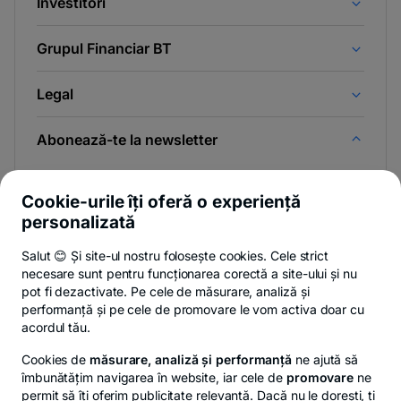
Investitori
Grupul Financiar BT
Legal
Abonează-te la newsletter
Și afli primul noutățile de pe Newsroom & Blogul BT.
Cookie-urile îți oferă o experiență
personalizată
Salut 😊 Și site-ul nostru folosește cookies. Cele strict
-
Poți renunța oricând,
vezi detalii
.
necesare sunt pentru funcționarea corectă a site-ului și nu
opens
in
pot fi dezactivate. Pe cele de măsurare, analiză și
a
performanță și pe cele de promovare le vom activa doar cu
- opens in a new tab
- opens in a new ta
-
Privacy Hub
Politica de confidențialitate
Politica de cookies
S
new
acordul tău.
tab
Cookies de
măsurare, analiză și performanță
ne ajută să
îmbunătățim navigarea în website, iar cele de
promovare
ne
permit să îți oferim publicitate relevantă. Dacă nu le dorești, ți