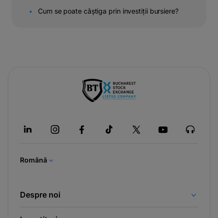
Cum se poate câștiga prin investiții bursiere?
-
opens
in
a
new
tab
Română
Despre noi