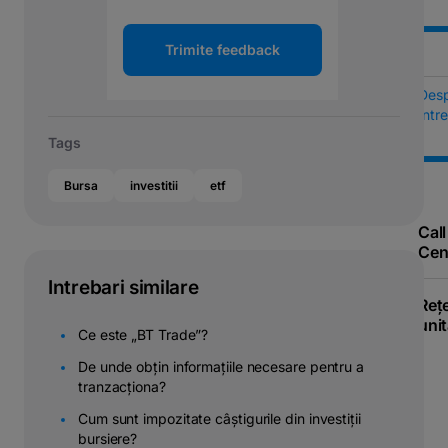
Trimite feedback
Des
Într
Tags
Bursa
investitii
etf
Call
Cen
Intrebari similare
Reț
unit
Ce este „BT Trade”?
De unde obțin informațiile necesare pentru a
tranzacționa?
Cum sunt impozitate câștigurile din investiții
bursiere?