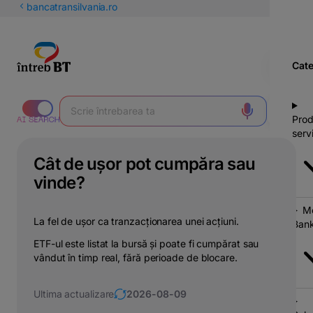
latinești
bancatransilvania.ro
кириллица
Cate
Prod
servi
Cât de ușor pot cumpăra sau
vinde?
Mo
La fel de ușor ca tranzacționarea unei acțiuni.
Bank
ETF-ul este listat la bursă și poate fi cumpărat sau
vândut în timp real, fără perioade de blocare.
Ultima actualizare
2026-08-09