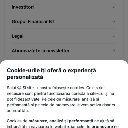
Investitori
Grupul Financiar BT
Legal
Abonează-te la newsletter
Și afli primul noutățile de pe Newsroom & Blogul BT.
Cookie-urile îți oferă o experiență
personalizată
Salut 😊 Și site-ul nostru folosește cookies. Cele strict
-
Poți renunța oricând,
vezi detalii
.
necesare sunt pentru funcționarea corectă a site-ului și nu
opens
in
pot fi dezactivate. Pe cele de măsurare, analiză și
a
performanță și pe cele de promovare le vom activa doar cu
- opens in a new tab
- opens in a new ta
-
Privacy Hub
Politica de confidențialitate
Politica de cookies
S
new
acordul tău.
tab
Cookies de
măsurare, analiză și performanță
ne ajută să
îmbunătățim navigarea în website, iar cele de
promovare
ne