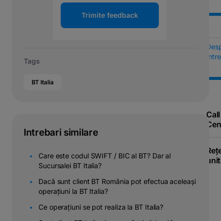
Trimite feedback
Des
Într
Tags
BT Italia
Call
Cen
Intrebari similare
Reț
Care este codul SWIFT / BIC al BT? Dar al
unit
Sucursalei BT Italia?
Dacă sunt client BT România pot efectua aceleași
operațiuni la BT Italia?
Ce operațiuni se pot realiza la BT Italia?