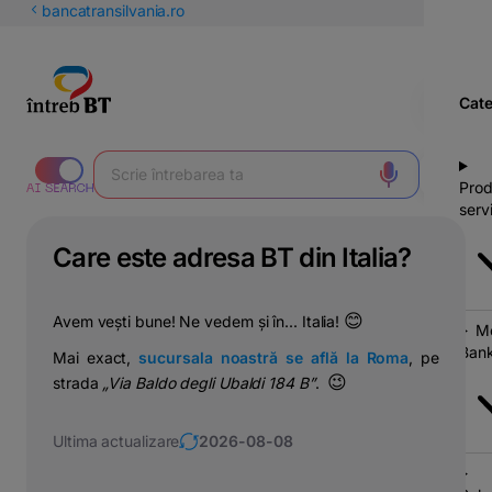
latinești
bancatransilvania.ro
кириллица
Cate
Prod
servi
Care este adresa BT din Italia?
😊
Avem vești bune! Ne vedem și în... Italia!
Mo
Bank
Mai exact,
sucursala noastră se află la Roma
, pe
😉
strada
„Via Baldo degli Ubaldi 184 B
”
.
Ultima actualizare
2026-08-08