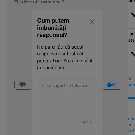
Subs
Ti-a fost util raspunsul?
Cum putem
îmbunătăți
răspunsul?
Al
cate
Ne pare rău că acest
răspuns nu a fost util
pentru tine. Ajută-ne să îl
îmbunătățim
Call
9
61
Cent
Form
0
/500
de
cont