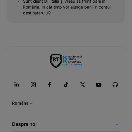
Sunt client BT Italia și vreau să trimit bani în
România. În cât timp vor ajunge banii in contul
destinatarului?
-
opens
in
a
new
tab
Română
Despre noi