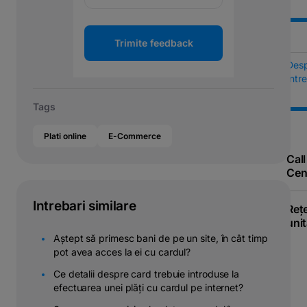
Trimite feedback
Des
Într
Tags
Plati online
E-Commerce
Call
Cen
Intrebari similare
Reț
unit
Aștept să primesc bani de pe un site, în cât timp
pot avea acces la ei cu cardul?
Ce detalii despre card trebuie introduse la
efectuarea unei plăți cu cardul pe internet?