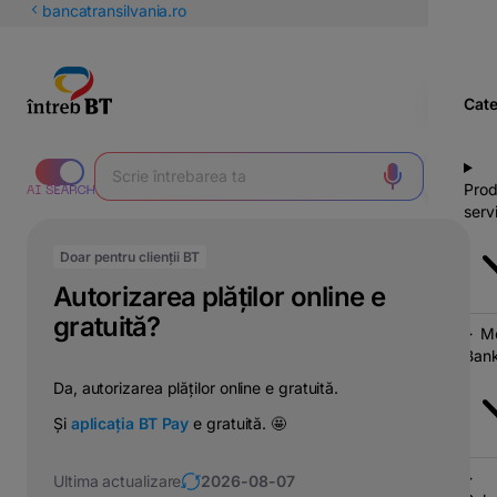
latinești
bancatransilvania.ro
кириллица
Cate
Prod
servi
Doar pentru clienții BT
Autorizarea plăților online e
gratuită?
Mo
Bank
Da, autorizarea plăților online e gratuită.
Și
aplicația BT Pay
e gratuită. 🤩
Ultima actualizare
2026-08-07