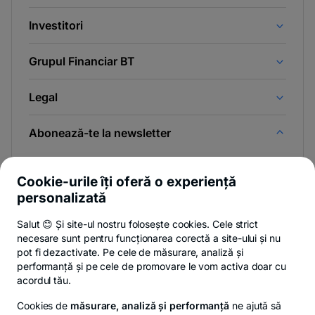
Investitori
Grupul Financiar BT
Legal
Abonează-te la newsletter
Și afli primul noutățile de pe Newsroom & Blogul BT.
Cookie-urile îți oferă o experiență
personalizată
Salut 😊 Și site-ul nostru folosește cookies. Cele strict
-
Poți renunța oricând,
vezi detalii
.
necesare sunt pentru funcționarea corectă a site-ului și nu
opens
in
pot fi dezactivate. Pe cele de măsurare, analiză și
a
performanță și pe cele de promovare le vom activa doar cu
- opens in a new tab
- opens in a new ta
-
Privacy Hub
Politica de confidențialitate
Politica de cookies
S
new
acordul tău.
tab
Cookies de
măsurare, analiză și performanță
ne ajută să