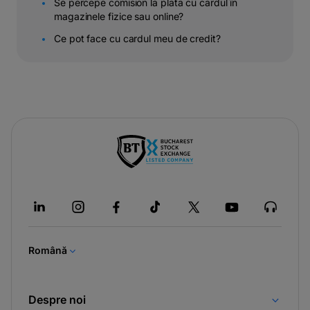
Se percepe comision la plata cu cardul în
magazinele fizice sau online?
Ce pot face cu cardul meu de credit?
-
opens
in
a
new
tab
Română
Despre noi