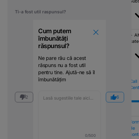
Subs
Ti-a fost util raspunsul?
Cum putem
Al
îmbunătăți
cate
răspunsul?
Ne pare rău că acest
răspuns nu a fost util
pentru tine. Ajută-ne să îl
îmbunătățim
Call
Cent
2
6
Form
de
cont
0
/500