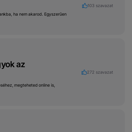
103 szavazat
a bankba, ha nem akarod. Egyszerűen
gyok az
272 szavazat
éséhez, megteheted online is,