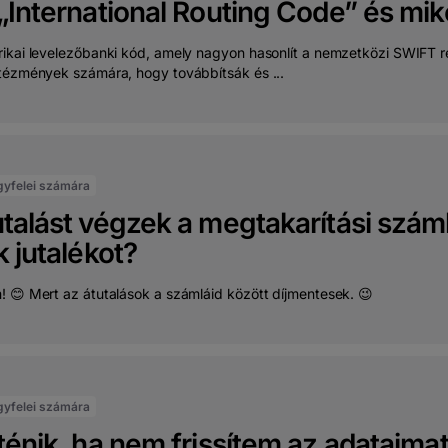
„International Routing Code” és mik
ikai levelezőbanki kód, amely nagyon hasonlít a nemzetközi SWIFT re
tézmények számára, hogy továbbítsák és ...
gyfelei számára
talást végzek a megtakarítási száml
k jutalékot?
! 😊 Mert az átutalások a számláid között díjmentesek. 😉
gyfelei számára
ténik, ha nem frissítem az adataima