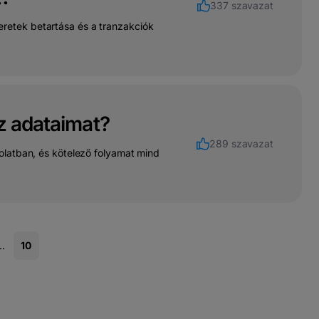
337 szavazat
 keretek betartása és a tranzakciók
z adataimat?
289 szavazat
olatban, és kötelező folyamat mind
..
10