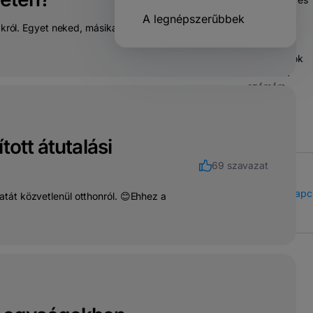
134 szavazat
banki
A legnépszerűbbek
akról. Egyet neked, másikat a
átutalások
Megoldások
vállalatok
számára
ott átutalási
69 szavazat
Call Center
Kapcs
tát közvetlenül otthonról. 😊Ehhez a