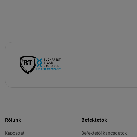
-
új
lapon
nyílik
meg
Rólunk
Befektetők
-
-
Kapcsolat
Befektetői kapcsolatok