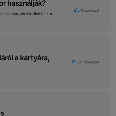
or használják?
74 szavazat
ndszerhez, és lehetővé teszi a
áról a kártyára,
697 szavazat
t?