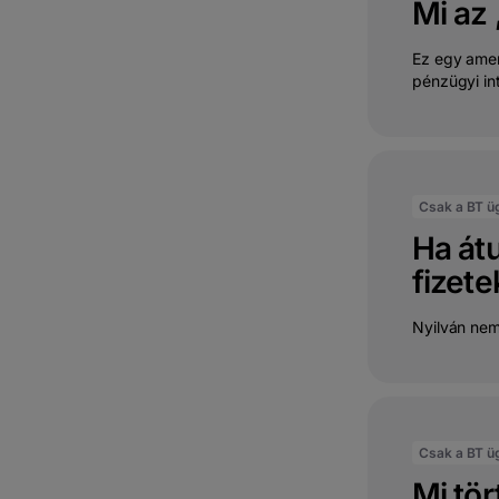
Mi az 
Ez egy amer
pénzügyi in
Csak a BT ü
Ha átu
fizete
Nyilván nem
Csak a BT ü
Mi tör