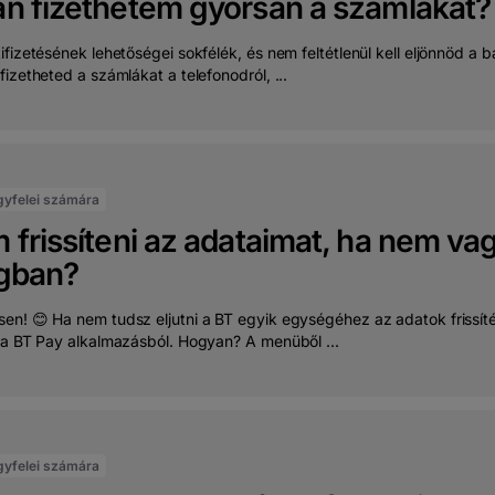
n fizethetem gyorsan a számlákat?
ifizetésének lehetőségei sokfélék, és nem feltétlenül kell eljönnöd 
izetheted a számlákat a telefonodról, ...
gyfelei számára
 frissíteni az adataimat, ha nem va
gban?
en! 😊 Ha nem tudsz eljutni a BT egyik egységéhez az adatok frissít
 a BT Pay alkalmazásból. Hogyan? A menüből ...
gyfelei számára