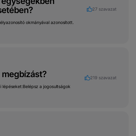
T egységekben
esetében?
27 szavazat
zemélyazonosító okmányával azonosított.
i megbízást?
219 szavazat
i lépéseket:Belépsz a jogosultságok