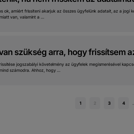
s ok, amiért frissíteni akarjuk az összes ügyfelünk adatait, az a jogi
iatt van, valamint a ...
van szükség arra, hogy frissítsem a
rissítése jogszabályi követelmény az ügyfelek megismerésével kapcs
 mind számodra. Ahhoz, hogy ...
1
2
3
4
.