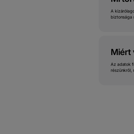
A kizárólago
biztonsága m
Miért 
Az adatok f
részünkről,