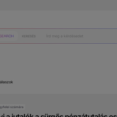
KERESÉS
válaszok
gyfelei számára
 a jutalék a sürgős pénzátutalás e