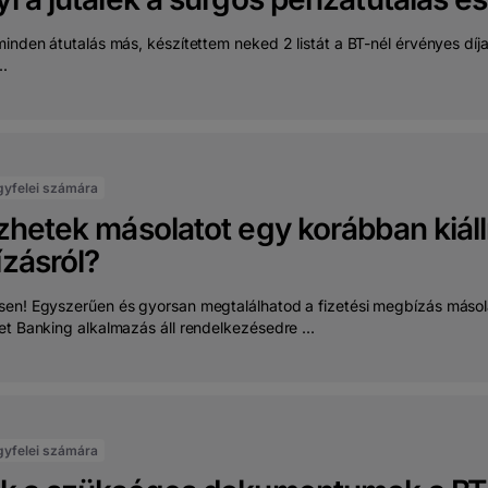
minden átutalás más, készítettem neked 2 listát a BT-nél érvényes díj
..
gyfelei számára
hetek másolatot egy korábban kiállít
zásról?
en! Egyszerűen és gyorsan megtalálhatod a fizetési megbízás másola
et Banking alkalmazás áll rendelkezésedre ...
gyfelei számára