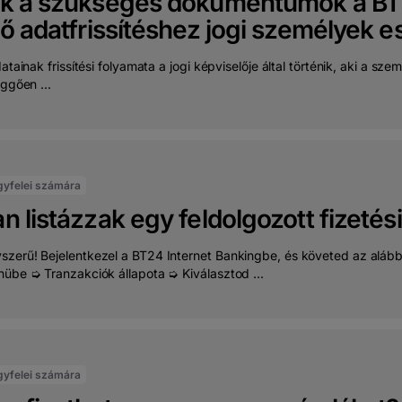
k a szükséges dokumentumok a B
ő adatfrissítéshez jogi személyek 
datainak frissítési folyamata a jogi képviselője által történik, aki a s
üggően ...
gyfelei számára
 listázzak egy feldolgozott fizetés
zerű! Bejelentkezel a BT24 Internet Bankingbe, és követed az alább
nübe ➭ Tranzakciók állapota ➭ Kiválasztod ...
gyfelei számára