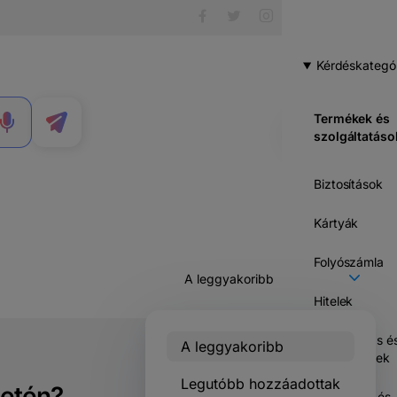
Kérdéskategó
Termékek és
MENÜ
szolgáltatáso
Biztosítások
Kártyák
Folyószámla
Hitelek
Megtakará­s é
A leggyakoribb
befektetések
Legutóbb hozzáadottak
setén?
Műveletek és