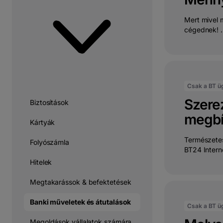
Mert mivel 
cégednek! .
Csak a BT ü
Szerez
Biztosítások
megbí
Kártyák
Természetes
Folyószámla
BT24 Intern
Hitelek
Megtakarássok & befektetések
Banki műveletek és átutalások
Csak a BT ü
Megoldások vállalatok számára