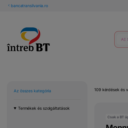
latin
bancatransilvania.ro
betűs
KERESÉS
cirill
109 kérdések és 
Az összes kategória
Termékek és szolgáltatások
Csak a BT ü
Mennyi