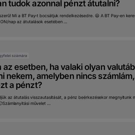
n tudok azonnal pénzt átutalni?
zerű! Mi a BT Pay-t bocsátjuk rendelkezésedre. 😃 A BT Pay-en keres
N/nap az átutalások esetében ...
gyfelei számára
az esetben, ha valaki olyan valutá
lni nekem, amelyben nincs számlám
zt a pénzt?
ljük az átutalás visszautasítását, a pénz beérkezésekor megnyitunk 
Számlanyitási művelet ...