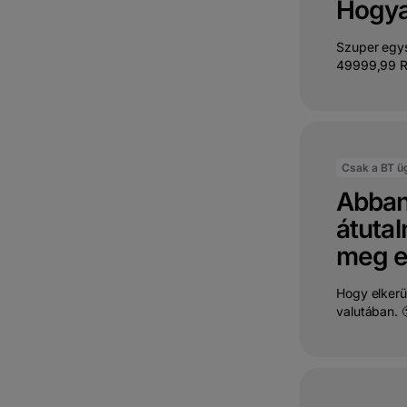
Hogya
Szuper egys
49999,99 RO
Csak a BT ü
Abban 
átuta
meg e
Hogy elkerü
valutában. 