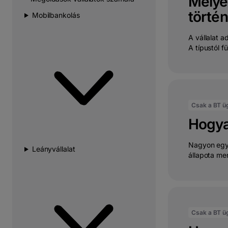
Melye
történ
Mobilbankolás
A vállalat a
A típustól f
Csak a BT ü
Hogyan
Nagyon egys
Leányvállalat
állapota me
Csak a BT ü