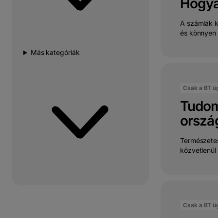
Hogya
A számlák k
és könnyen f
Más kategóriák
Csak a BT ü
Tudom
orszá
Természetes
közvetlenül
Csak a BT ü