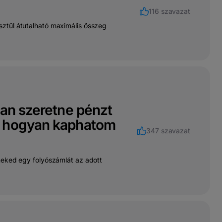
116 szavazat
ztül átutalható maximális összeg
ban szeretne pénzt
, hogyan kaphatom
347 szavazat
neked egy folyószámlát az adott