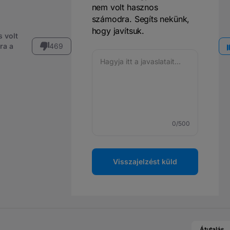
nem volt hasznos
számodra. Segíts nekünk,
hogy javítsuk.
 volt
ra a
469
0
/500
Visszajelzést küld
Átutalás