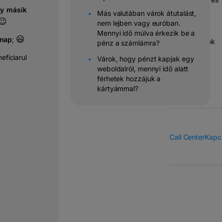
y másik
banki
Más valutában várok átutalást,
átutalások
😉
nem lejben vagy euróban.
Mennyi idő múlva érkezik be a
😃
nap
;
Megoldások
pénz a számlámra?
vállalatok
eficiarul
Várok, hogy pénzt kapjak egy
számára
weboldalról, mennyi idő alatt
férhetek hozzájuk a
kártyámmal?
Call Center
Kapcs