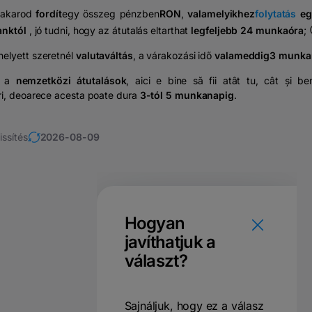
 akarod
fordít
egy összeg pénzben
RON
,
valamelyikhez
folytatás
eg
anktól
, jó tudni, hogy az átutalás eltarthat
legfeljebb 24 munkaóra
;
helyett szeretnél
valutaváltás
, a várakozási idő
valameddig
3 munka
t a
nemzetközi átutalások
, aici e bine să fii atât tu, cât și ben
ri, deoarece acesta poate dura
3-tól 5 munkanapig
.
issítés
2026-08-09
Hogyan
javíthatjuk a
választ?
Sajnáljuk, hogy ez a válasz