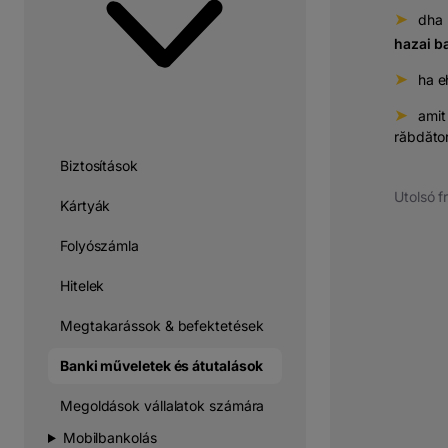
➤
⠀d
ha
hazai b
➤
⠀
ha e
➤
⠀
ami
răbdăto
Biztosítások
Utolsó fr
Kártyák
Folyószámla
Hitelek
Megtakarássok & befektetések
Banki műveletek és átutalások
Megoldások vállalatok számára
Mobilbankolás