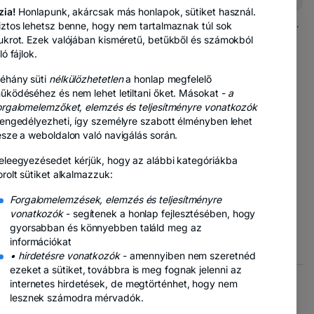
zia!
Honlapunk, akárcsak más honlapok, sütiket használ.
ik
-
Bármikor felmondhatsz,
lásd a részleteket
.
iztos lehetsz benne, hogy nem tartalmaznak túl sok
g
új
ukrot. Ezek valójában kisméretű, betűkből és számokból
lapo
ló fájlok.
nyíli
-
k
meg
éhány süti
nélkülözhetetlen
a honlap megfelelő
új
űködéséhez és nem lehet letiltani őket. Másokat -
a
és
lapon
orgalomelemzőket, elemzés és teljesítményre vonatkozók
nyílik
 engedélyezheti, így személyre szabott élményben lehet
meg
észe a weboldalon való navigálás során.
-
ételi politika
új
eleegyezésedet kérjük, hogy az alábbi kategóriákba
lapon
orolt sütiket alkalmazzuk:
nyílik
pon
meg
Forgalomelemzések, elemzés és teljesítményre
lik
vonatkozók
- segítenek a honlap fejlesztésében, hogy
eg
gyorsabban és könnyebben találd meg az
pon
információkat
ílik
• hirdetésre vonatkozók
- amennyiben nem szeretnéd
eg
ezeket a sütiket, továbbra is meg fognak jelenni az
internetes hirdetések, de megtörténhet, hogy nem
lesznek számodra mérvadók.
- új lapon nyílik meg
- új lapon nyílik meg
nti jogok gyakorlása
Marketing opciók