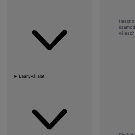
Hasznos
számod
válasz?
Leányvállalat
Címkék