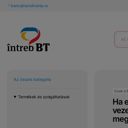
latin
bancatransilvania.ro
betűs
KERESÉS
cirill
Az összes kategória
Csak a 
Termékek és szolgáltatások
Ha e
veze
meg