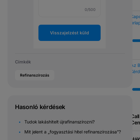
0
/500
Kapc
űrla
Visszajelzést küld
Címkék
Az 
Kérd
Refinanszírozás
Hasonló kérdések
Call
Tudok lakáshitelt újrafinanszírozni?
Cen
Mit jelent a „fogyasztási hitel refinanszírozása”?
Hál