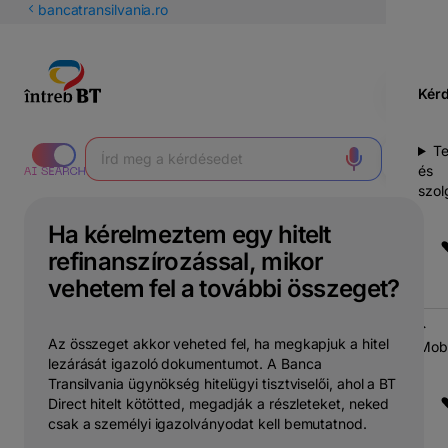
latin
bancatransilvania.ro
betűs
cirill
Kér
T
és
szol
Ha kérelmeztem egy hitelt
refinanszírozással, mikor
vehetem fel a további összeget?
Az összeget akkor veheted fel, ha megkapjuk a hitel
Mobi
lezárását igazoló dokumentumot. A Banca
Transilvania ügynökség hitelügyi tisztviselői, ahol a BT
Direct hitelt kötötted, megadják a részleteket, neked
csak a személyi igazolványodat kell bemutatnod.