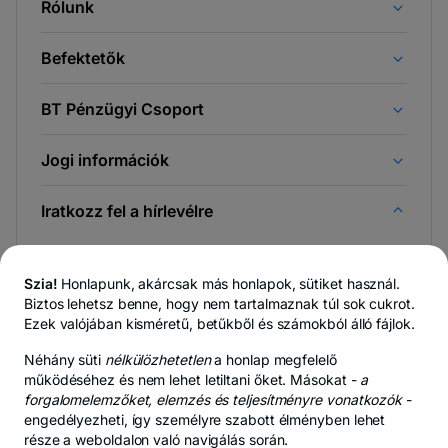
Rólunk
Befektetők
BT Pénzügyi Csoport
Jogi információk
Iratkozz fel a hírlevélre
És az elsőként értesülsz a Newsroom & BT Blog híreiről.
Szia!
Honlapunk, akárcsak más honlapok, sütiket használ.
Biztos lehetsz benne, hogy nem tartalmaznak túl sok cukrot.
Ezek valójában kisméretű, betűkből és számokból álló fájlok.
-
Bármikor felmondhatsz,
lásd a részleteket
.
Néhány süti
nélkülözhetetlen
a honlap megfelelő
új
működéséhez és nem lehet letiltani őket. Másokat -
lapon
a
nyílik
forgalomelemzőket, elemzés és teljesítményre vonatkozók
-
- új lapon nyílik meg
- új lapon nyí
Adatvédelmi központ
Adatvédelmi szabályzat
Sütikre vona
meg
engedélyezheti, így személyre szabott élményben lehet
része a weboldalon való navigálás során.