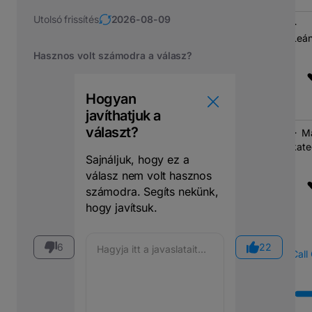
Utolsó frissítés
2026-08-09
Leán
Hasznos volt számodra a válasz?
Hogyan
javíthatjuk a
választ?
M
kate
Sajnáljuk, hogy ez a
válasz nem volt hasznos
számodra. Segíts nekünk,
hogy javítsuk.
6
22
Call