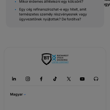
Mikor érdemes áthitelezni egy kölcsönt?
egy
Egy cég refinanszírozhat-e egy hitelt, amit
természetes személy részvényesnek vagy
ügyvezetőnek nyújtottak? De fordítva?
-
új
lapon
nyílik
meg
Magyar