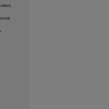
üldeni,
Normál,
y