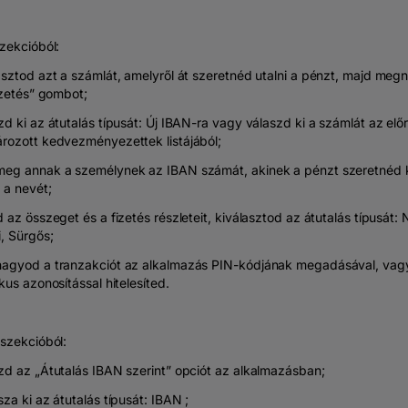
zekcióból:
sztod azt a számlát, amelyről át szeretnéd utalni a pénzt, majd me
izetés” gombot;
d ki az átutalás típusát: Új IBAN-ra vagy válaszd ki a számlát az elő
rozott kedvezményezettek listájából;
eg annak a személynek az IBAN számát, akinek a pénzt szeretnéd k
 a nevét;
 az összeget és a fizetés részleteit, kiválasztod az átutalás típusát: 
, Sürgős;
agyod a tranzakciót az alkalmazás PIN-kódjának megadásával, vag
kus azonosítással hitelesíted.
szekcióból:
d az „Átutalás IBAN szerint” opciót az alkalmazásban;
za ki az átutalás típusát: IBAN ;