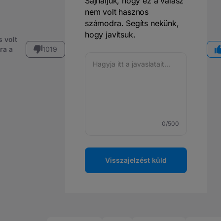
Sajnáljuk, hogy ez a válasz
nem volt hasznos
számodra. Segíts nekünk,
hogy javítsuk.
 volt
ra a
1019
0
/500
Visszajelzést küld