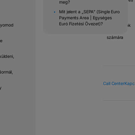
meg?
banki
Mit jelent a „SEPA” (Single Euro
átutalások
Payments Area | Egységes
Euró Fizetési Övezet)?
gnyomod
Megoldások
vállalatok
számára
re
üldeni,
Normál,
Call Center
Kapcs
y