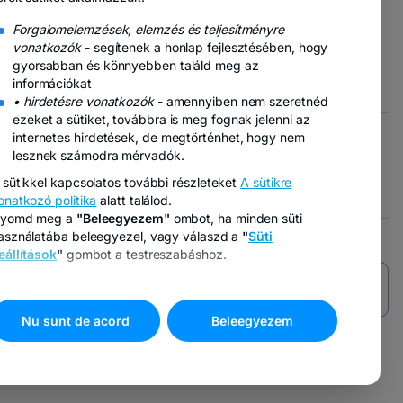
nyílik
pon
meg
Forgalomelemzések, elemzés és teljesítményre
lik
vonatkozók
- segítenek a honlap fejlesztésében, hogy
eg
gyorsabban és könnyebben találd meg az
pon
információkat
ílik
• hirdetésre vonatkozók
- amennyiben nem szeretnéd
eg
ezeket a sütiket, továbbra is meg fognak jelenni az
internetes hirdetések, de megtörténhet, hogy nem
lesznek számodra mérvadók.
- új lapon nyílik meg
- új lapon nyílik meg
nti jogok gyakorlása
Marketing opciók
 sütikkel kapcsolatos további részleteket
A sütikre
onatkozó politika
alatt találod.
yomd meg a
"Beleegyezem"
ombot, ha minden süti
asználatába beleegyezel, vagy válaszd a
"
Süti
eállítások
"
gombot a testreszabáshoz.
Nu sunt de acord
Beleegyezem
-
új
lapon
nyílik
meg