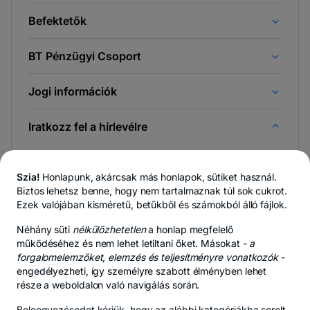
Befektetők
BT Pénzügyi Csoport
Jogi információk
Iratkozz fel a hírlevélre
És az elsőként értesülsz a Newsroom & BT Blog híreiről.
Szia!
Honlapunk, akárcsak más honlapok, sütiket használ.
Biztos lehetsz benne, hogy nem tartalmaznak túl sok cukrot.
Ezek valójában kisméretű, betűkből és számokból álló fájlok.
-
Bármikor felmondhatsz,
lásd a részleteket
.
Néhány süti
nélkülözhetetlen
a honlap megfelelő
új
működéséhez és nem lehet letiltani őket. Másokat -
lapon
a
nyílik
forgalomelemzőket, elemzés és teljesítményre vonatkozók
-
- új lapon nyílik meg
- új lapon nyí
Adatvédelmi központ
Adatvédelmi szabályzat
Sütikre vona
meg
engedélyezheti, így személyre szabott élményben lehet
része a weboldalon való navigálás során.
Beleegyezésedet kérjük, hogy az alábbi kategóriákba sorolt