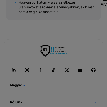
Hogyan vonhatom vissza az étkezési
egy
utalványokat azoknak a személyeknek, akik már
nem a cég alkalmazottai?
-
új
lapon
nyílik
meg
Magyar
Rólunk