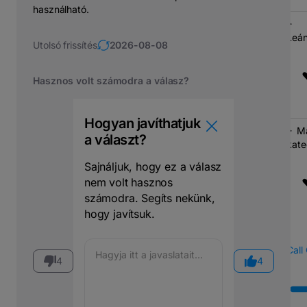
használható.
Leán
Utolsó frissítés
2026-08-08
Hasznos volt számodra a válasz?
Hogyan javíthatjuk
M
a választ?
kate
Sajnáljuk, hogy ez a válasz
nem volt hasznos
számodra. Segíts nekünk,
hogy javítsuk.
Call
4
4