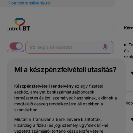
latin
bancatransilvania.ro
betűs
cirill
Kér
T
és
szol
Mi a készpénzfelvételi utasítás?
Készpénzfelvételi rendelvény
ez egy fizetési
eszköz, amelyet bankszámlatulajdonosok,
természetes és jogi személyek használnak, akiknek a
Mobi
megfelelő összeg rendelkezésre áll ezekben a
számlákban.
Miután a Transilvania Bank nevére kiállították,
kizárólag a fizikai és jogi személy ügyfelek BT-nél
vezetett számláiról történő készpénzfelvételre