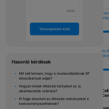
0
/500
Kapc
űrla
Visszajelzést küld
Az 
Kérd
Hasonló kérdések
Mit kell tennem, hogy a munkavállalóknak BT
étkezőkártyát adjak?
Hogyan kérjek étkezési kártyákat az új
Call
alkalmazottak számára?
Cen
Ki fogja elosztani az étkezési utalványokat a
kedvezményezetteknek?
Hál