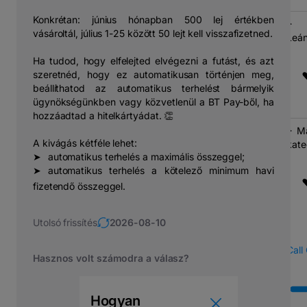
Konkrétan: június hónapban 500 lej értékben
vásároltál, július 1-25 között 50 lejt kell visszafizetned.
Leán
Ha tudod, hogy elfelejted elvégezni a futást, és azt
szeretnéd, hogy ez automatikusan történjen meg,
beállíthatod az automatikus terhelést bármelyik
ügynökségünkben vagy közvetlenül a BT Pay-ből, ha
hozzáadtad a hitelkártyádat. 👏
M
A kivágás kétféle lehet:
kate
➤⠀automatikus terhelés a maximális összeggel;
➤⠀automatikus terhelés a kötelező minimum havi
fizetendő összeggel.
Utolsó frissítés
2026-08-10
Call
Hasznos volt számodra a válasz?
Hogyan