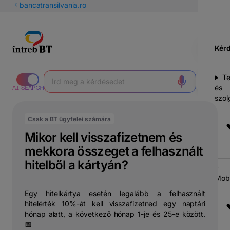
latin
bancatransilvania.ro
betűs
cirill
Kér
T
és
szol
Csak a BT ügyfelei számára
Mikor kell visszafizetnem és
mekkora összeget a felhasznált
hitelből a kártyán?
Mobi
Egy hitelkártya esetén legalább a felhasznált
hitelérték 10%-át kell visszafizetned egy naptári
hónap alatt, a következő hónap 1-je és 25-e között.
📅