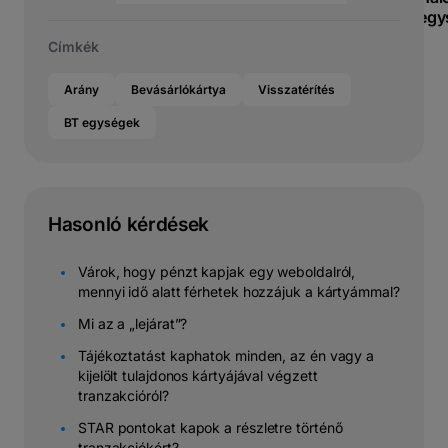
egy
Címkék
Arány
Bevásárlókártya
Visszatérítés
BT egységek
Hasonló kérdések
Várok, hogy pénzt kapjak egy weboldalról,
mennyi idő alatt férhetek hozzájuk a kártyámmal?
Mi az a „lejárat”?
Tájékoztatást kaphatok minden, az én vagy a
kijelölt tulajdonos kártyájával végzett
tranzakcióról?
STAR pontokat kapok a részletre történő
tranzakciókért?