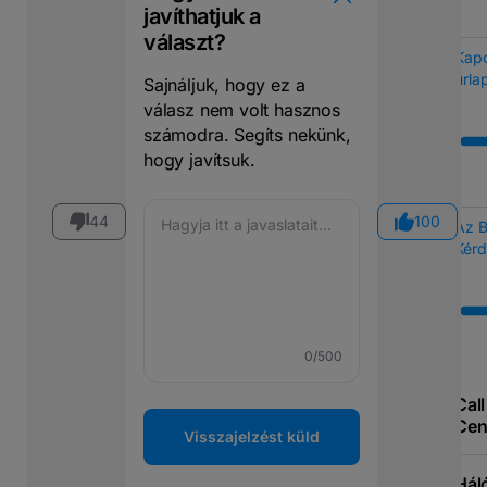
javíthatjuk a
választ?
Kapc
űrla
Sajnáljuk, hogy ez a
válasz nem volt hasznos
számodra. Segíts nekünk,
hogy javítsuk.
44
100
Az 
Kérd
0
/500
Call
Cen
Visszajelzést küld
Hál